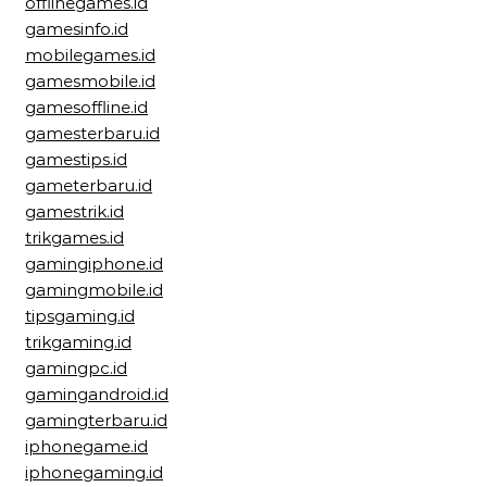
offlinegames.id
gamesinfo.id
mobilegames.id
gamesmobile.id
gamesoffline.id
gamesterbaru.id
gamestips.id
gameterbaru.id
gamestrik.id
trikgames.id
gamingiphone.id
gamingmobile.id
tipsgaming.id
trikgaming.id
gamingpc.id
gamingandroid.id
gamingterbaru.id
iphonegame.id
iphonegaming.id