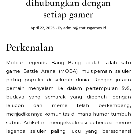
dihubungkan dengan
setiap gamer
April 22, 2025
- By
admin@statusgames.id
Perkenalan
Mobile Legends: Bang Bang adalah salah satu
game Battle Arena (MOBA) multipemain seluler
paling populer di seluruh dunia. Dengan jutaan
pemain menyelam ke dalam pertempuran 5v5,
budaya yang semarak yang dipenuhi dengan
lelucon dan meme telah berkembang,
menjadikannya komunitas di mana humor tumbuh
subur. Artikel ini mengeksplorasi beberapa meme
legenda seluler paling lucu yang beresonansi