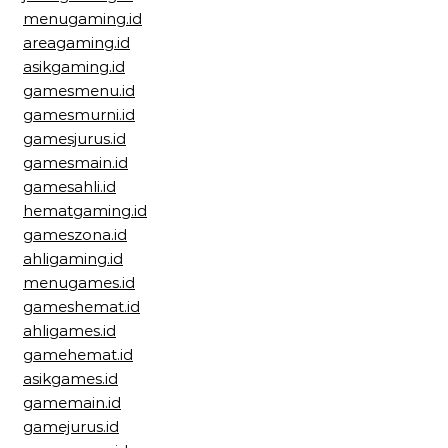
menugaming.id
areagaming.id
asikgaming.id
gamesmenu.id
gamesmurni.id
gamesjurus.id
gamesmain.id
gamesahli.id
hematgaming.id
gameszona.id
ahligaming.id
menugames.id
gameshemat.id
ahligames.id
gamehemat.id
asikgames.id
gamemain.id
gamejurus.id