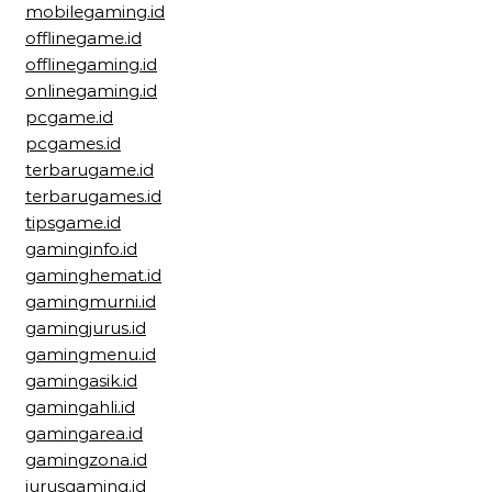
mobilegaming.id
offlinegame.id
offlinegaming.id
onlinegaming.id
pcgame.id
pcgames.id
terbarugame.id
terbarugames.id
tipsgame.id
gaminginfo.id
gaminghemat.id
gamingmurni.id
gamingjurus.id
gamingmenu.id
gamingasik.id
gamingahli.id
gamingarea.id
gamingzona.id
jurusgaming.id