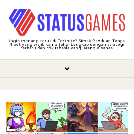
Skip to content
Ingin menang terus di Fortnite? Simak Panduan Tanpa
Ribet yang wajib kamu tahu! Lengkap dengan strategi
terbaru dan trik rahasia yang jarang dibahas.