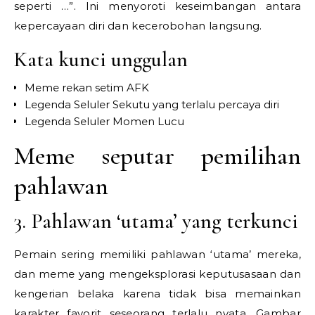
seperti …”. Ini menyoroti keseimbangan antara
kepercayaan diri dan kecerobohan langsung.
Kata kunci unggulan
Meme rekan setim AFK
Legenda Seluler Sekutu yang terlalu percaya diri
Legenda Seluler Momen Lucu
Meme seputar pemilihan
pahlawan
3. Pahlawan ‘utama’ yang terkunci
Pemain sering memiliki pahlawan ‘utama’ mereka,
dan meme yang mengeksplorasi keputusasaan dan
kengerian belaka karena tidak bisa memainkan
karakter favorit seseorang terlalu nyata. Gambar