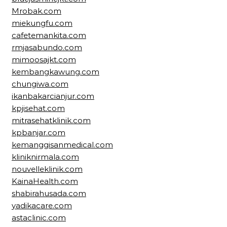
Mrobak.com
miekungfu.com
cafetemankita.com
rmjasabundo.com
mimoosajkt.com
kembangkawung.com
chungiwa.com
ikanbakarcianjur.com
kpjisehat.com
mitrasehatklinik.com
kpbanjar.com
kemanggisanmedical.com
kliniknirmala.com
nouvelleklinik.com
KainaHealth.com
shabirahusada.com
yadikacare.com
astaclinic.com