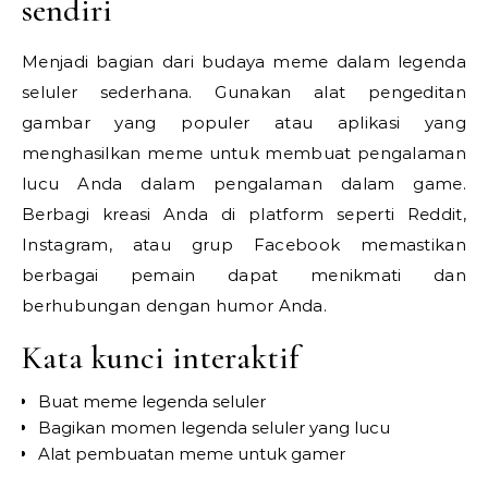
sendiri
Menjadi bagian dari budaya meme dalam legenda
seluler sederhana. Gunakan alat pengeditan
gambar yang populer atau aplikasi yang
menghasilkan meme untuk membuat pengalaman
lucu Anda dalam pengalaman dalam game.
Berbagi kreasi Anda di platform seperti Reddit,
Instagram, atau grup Facebook memastikan
berbagai pemain dapat menikmati dan
berhubungan dengan humor Anda.
Kata kunci interaktif
Buat meme legenda seluler
Bagikan momen legenda seluler yang lucu
Alat pembuatan meme untuk gamer