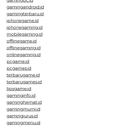
gamingpc.id
gamingandroid.id
gamingterbaru.id
iphonegame.id
iphonegaming.id
mobilegaming.id
offlinegame.id
offlinegaming.id
onlinegaming.id
pcgame.id
pcgames.id
terbarugame.id
terbarugames.id
tipsgame.id
gaminginfo.id
gaminghemat.id
gamingmurni.id
gamingjurus.id
gamingmenu.id