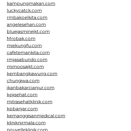
kampungmakan.com
luckycatck.com
rmbakoelkita.com
angelesehan.com
bluejasminejkt.com
Mrobak.com
miekungfu.com
cafetemankita.com
rmjasabundo.com
mimoosajkt.com
kembangkawung.com
chungiwa.com
ikanbakarcianjur.com
kpjisehat.com
mitrasehatklinik.com
kpbanjar.com
kemanggisanmedical.com
kliniknirmala.com
nouvelleklinik.com