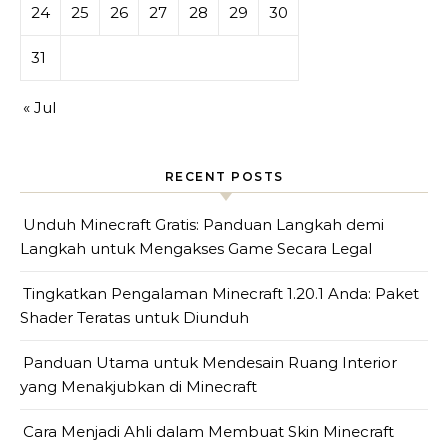
24
25
26
27
28
29
30
31
« Jul
RECENT POSTS
Unduh Minecraft Gratis: Panduan Langkah demi
Langkah untuk Mengakses Game Secara Legal
Tingkatkan Pengalaman Minecraft 1.20.1 Anda: Paket
Shader Teratas untuk Diunduh
Panduan Utama untuk Mendesain Ruang Interior
yang Menakjubkan di Minecraft
Cara Menjadi Ahli dalam Membuat Skin Minecraft