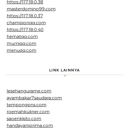
https://117.18.0.38
masterdomino99.com
https://117.18.0.37
championqq.com
https://117.18.0.40
hematqq.com
murniqq.com
menuqq.com
LINK LAINNYA
lesehangurame.com
ayambakar7saudara.com
tempongpns.com
roemahkuliner.com
saoenkkito.com
handayaniprima.com