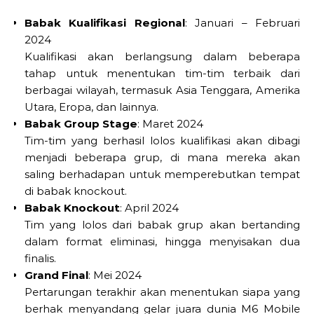
Babak Kualifikasi Regional
: Januari – Februari
2024
Kualifikasi akan berlangsung dalam beberapa
tahap untuk menentukan tim-tim terbaik dari
berbagai wilayah, termasuk Asia Tenggara, Amerika
Utara, Eropa, dan lainnya.
Babak Group Stage
: Maret 2024
Tim-tim yang berhasil lolos kualifikasi akan dibagi
menjadi beberapa grup, di mana mereka akan
saling berhadapan untuk memperebutkan tempat
di babak knockout.
Babak Knockout
: April 2024
Tim yang lolos dari babak grup akan bertanding
dalam format eliminasi, hingga menyisakan dua
finalis.
Grand Final
: Mei 2024
Pertarungan terakhir akan menentukan siapa yang
berhak menyandang gelar juara dunia M6 Mobile