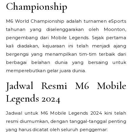
Championship
M6 World Championship adalah turnamen eSports
tahunan yang diselenggarakan oleh Moonton,
pengembang dari Mobile Legends. Sejak pertama
kali diadakan, kejuaraan ini telah menjadi ajang
bergengsi yang menampilkan tim-tim terbaik dari
berbagai belahan dunia yang bersaing untuk
memperebutkan gelar juara dunia.
Jadwal Resmi M6 Mobile
Legends 2024
Jadwal untuk M6 Mobile Legends 2024 kini telah
resmi diumumkan, dengan tanggal-tanggal penting
yang harus dicatat oleh seluruh penggemar: