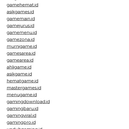
gamehemat.id
asikgames.id
gamemain.id
gamejurus.id
gamemenu.id
gamezona.id
murnigame.id
gamesarea.id
gamearea.id
ahligame.id
asikgame.id
hematgame.id
mastergames.id
menugame.id
gamingdownload.id
gamingbaru.id
gamingviral.id
gamingpro.id