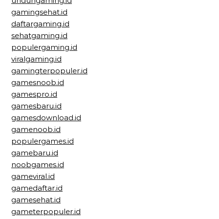
unduhgaming.id
gamingsehat.id
daftargaming.id
sehatgaming.id
populergaming.id
viralgaming.id
gamingterpopuler.id
gamesnoob.id
gamespro.id
gamesbaru.id
gamesdownload.id
gamenoob.id
populergames.id
gamebaru.id
noobgames.id
gameviral.id
gamedaftar.id
gamesehat.id
gameterpopuler.id