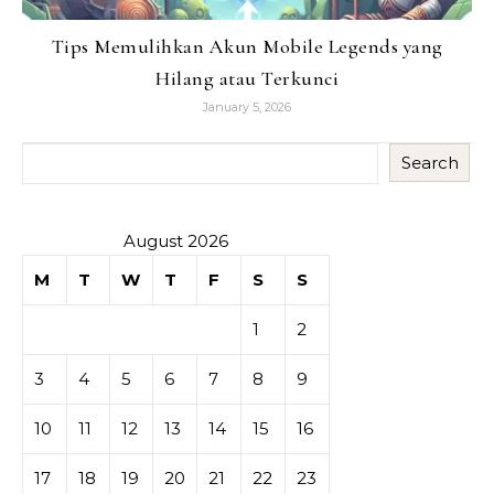
Tips Memulihkan Akun Mobile Legends yang
Hilang atau Terkunci
January 5, 2026
Search
August 2026
M
T
W
T
F
S
S
1
2
3
4
5
6
7
8
9
10
11
12
13
14
15
16
17
18
19
20
21
22
23