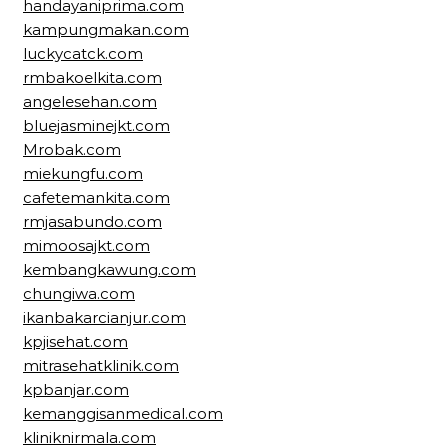
handayaniprima.com
kampungmakan.com
luckycatck.com
rmbakoelkita.com
angelesehan.com
bluejasminejkt.com
Mrobak.com
miekungfu.com
cafetemankita.com
rmjasabundo.com
mimoosajkt.com
kembangkawung.com
chungiwa.com
ikanbakarcianjur.com
kpjisehat.com
mitrasehatklinik.com
kpbanjar.com
kemanggisanmedical.com
kliniknirmala.com