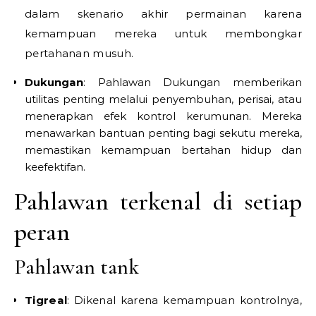
dalam skenario akhir permainan karena
kemampuan mereka untuk membongkar
pertahanan musuh.
Dukungan
: Pahlawan Dukungan memberikan
utilitas penting melalui penyembuhan, perisai, atau
menerapkan efek kontrol kerumunan. Mereka
menawarkan bantuan penting bagi sekutu mereka,
memastikan kemampuan bertahan hidup dan
keefektifan.
Pahlawan terkenal di setiap
peran
Pahlawan tank
Tigreal
: Dikenal karena kemampuan kontrolnya,