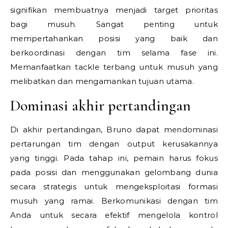
signifikan membuatnya menjadi target prioritas
bagi musuh. Sangat penting untuk
mempertahankan posisi yang baik dan
berkoordinasi dengan tim selama fase ini.
Memanfaatkan tackle terbang untuk musuh yang
melibatkan dan mengamankan tujuan utama.
Dominasi akhir pertandingan
Di akhir pertandingan, Bruno dapat mendominasi
pertarungan tim dengan output kerusakannya
yang tinggi. Pada tahap ini, pemain harus fokus
pada posisi dan menggunakan gelombang dunia
secara strategis untuk mengeksploitasi formasi
musuh yang ramai. Berkomunikasi dengan tim
Anda untuk secara efektif mengelola kontrol