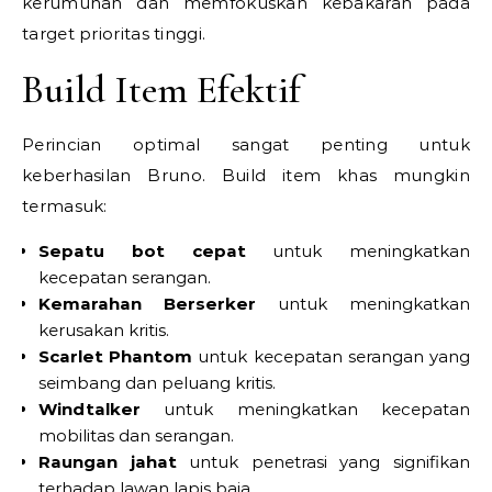
kerumunan dan memfokuskan kebakaran pada
target prioritas tinggi.
Build Item Efektif
Perincian optimal sangat penting untuk
keberhasilan Bruno. Build item khas mungkin
termasuk:
Sepatu bot cepat
untuk meningkatkan
kecepatan serangan.
Kemarahan Berserker
untuk meningkatkan
kerusakan kritis.
Scarlet Phantom
untuk kecepatan serangan yang
seimbang dan peluang kritis.
Windtalker
untuk meningkatkan kecepatan
mobilitas dan serangan.
Raungan jahat
untuk penetrasi yang signifikan
terhadap lawan lapis baja.