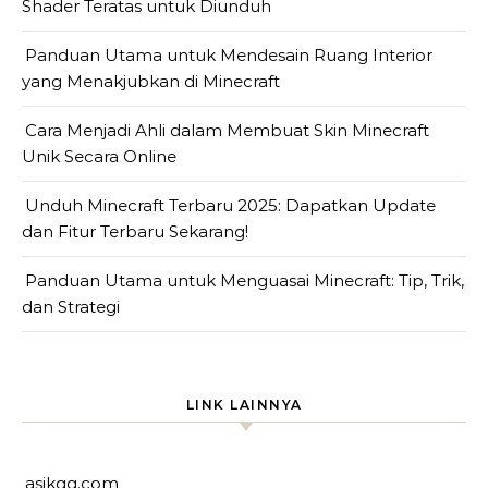
Shader Teratas untuk Diunduh
Panduan Utama untuk Mendesain Ruang Interior
yang Menakjubkan di Minecraft
Cara Menjadi Ahli dalam Membuat Skin Minecraft
Unik Secara Online
Unduh Minecraft Terbaru 2025: Dapatkan Update
dan Fitur Terbaru Sekarang!
Panduan Utama untuk Menguasai Minecraft: Tip, Trik,
dan Strategi
LINK LAINNYA
asikqq.com