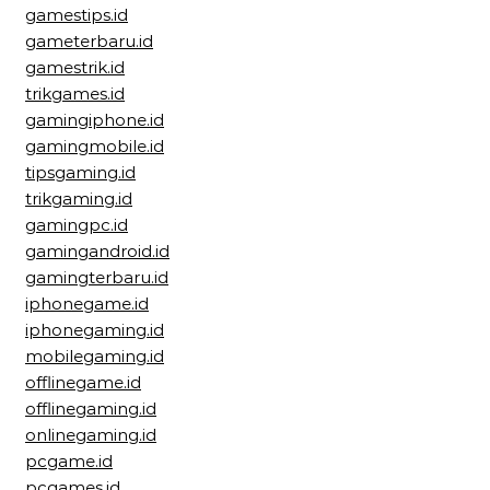
gamestips.id
gameterbaru.id
gamestrik.id
trikgames.id
gamingiphone.id
gamingmobile.id
tipsgaming.id
trikgaming.id
gamingpc.id
gamingandroid.id
gamingterbaru.id
iphonegame.id
iphonegaming.id
mobilegaming.id
offlinegame.id
offlinegaming.id
onlinegaming.id
pcgame.id
pcgames.id