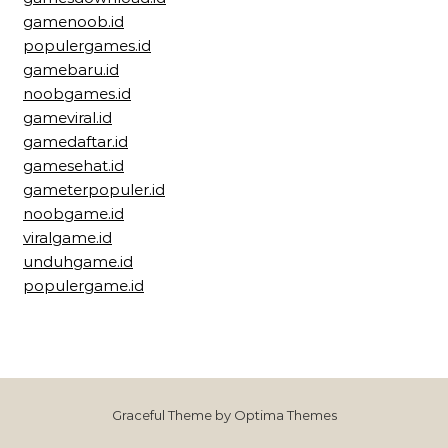
gamenoob.id
populergames.id
gamebaru.id
noobgames.id
gameviral.id
gamedaftar.id
gamesehat.id
gameterpopuler.id
noobgame.id
viralgame.id
unduhgame.id
populergame.id
Graceful Theme by
Optima Themes