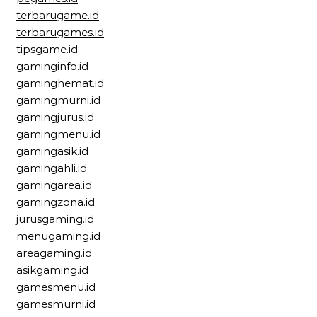
terbarugame.id
terbarugames.id
tipsgame.id
gaminginfo.id
gaminghemat.id
gamingmurni.id
gamingjurus.id
gamingmenu.id
gamingasik.id
gamingahli.id
gamingarea.id
gamingzona.id
jurusgaming.id
menugaming.id
areagaming.id
asikgaming.id
gamesmenu.id
gamesmurni.id