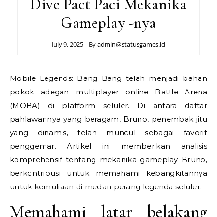
Dive Pact Paci Mekanika
Gameplay -nya
July 9, 2025
- By
admin@statusgames.id
Mobile Legends: Bang Bang telah menjadi bahan
pokok adegan multiplayer online Battle Arena
(MOBA) di platform seluler. Di antara daftar
pahlawannya yang beragam, Bruno, penembak jitu
yang dinamis, telah muncul sebagai favorit
penggemar. Artikel ini memberikan analisis
komprehensif tentang mekanika gameplay Bruno,
berkontribusi untuk memahami kebangkitannya
untuk kemuliaan di medan perang legenda seluler.
Memahami latar belakang