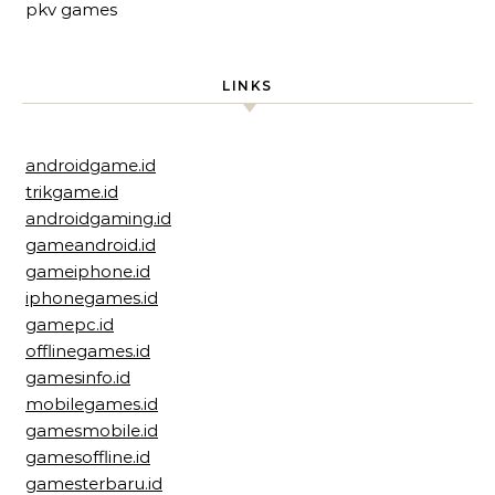
pkv games
LINKS
androidgame.id
trikgame.id
androidgaming.id
gameandroid.id
gameiphone.id
iphonegames.id
gamepc.id
offlinegames.id
gamesinfo.id
mobilegames.id
gamesmobile.id
gamesoffline.id
gamesterbaru.id