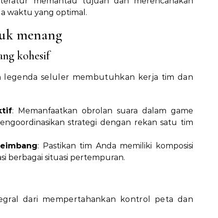
a teratur memantau tujuan dan merencanakan
 waktu yang optimal.
tuk menang
ang kohesif
 legenda seluler membutuhkan kerja tim dan
tif
: Memanfaatkan obrolan suara dalam game
ngoordinasikan strategi dengan rekan satu tim
 seimbang
: Pastikan tim Anda memiliki komposisi
 berbagai situasi pertempuran.
egral dari mempertahankan kontrol peta dan