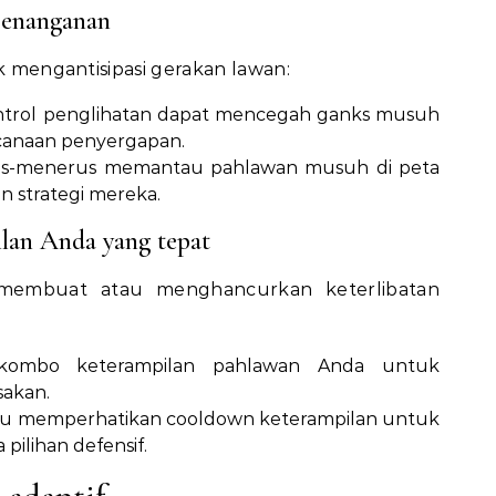
penanganan
uk mengantisipasi gerakan lawan:
ontrol penglihatan dapat mencegah ganks musuh
anaan penyergapan.
rus-menerus memantau pahlawan musuh di peta
n strategi mereka.
lan Anda yang tepat
membuat atau menghancurkan keterlibatan
 kombo keterampilan pahlawan Anda untuk
akan.
alu memperhatikan cooldown keterampilan untuk
pilihan defensif.