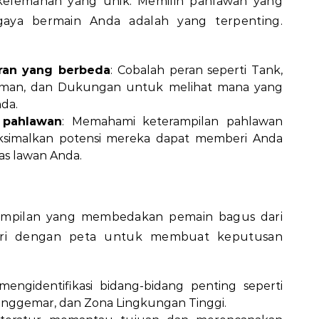
elemahan yang unik. Memilih pahlawan yang
gaya bermain Anda adalah yang terpenting.
ran yang berbeda
: Cobalah peran seperti Tank,
arkman, dan Dukungan untuk melihat mana yang
da.
 pahlawan
: Memahami keterampilan pahlawan
simalkan potensi mereka dapat memberi Anda
s lawan Anda.
rampilan yang membedakan pemain bagus dari
iri dengan peta untuk membuat keputusan
 mengidentifikasi bidang-bidang penting seperti
 Penggemar, dan Zona Lingkungan Tinggi.