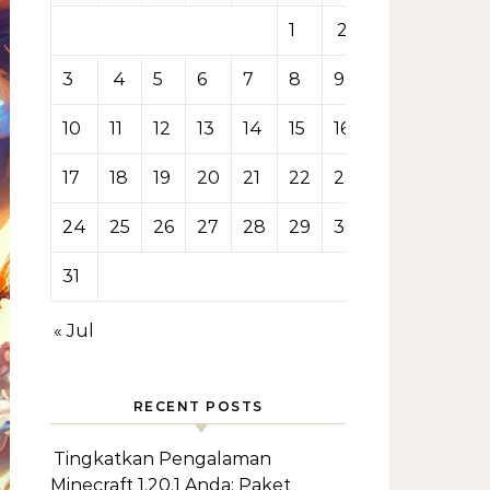
1
2
3
4
5
6
7
8
9
10
11
12
13
14
15
16
17
18
19
20
21
22
23
24
25
26
27
28
29
30
31
« Jul
RECENT POSTS
Tingkatkan Pengalaman
Minecraft 1.20.1 Anda: Paket