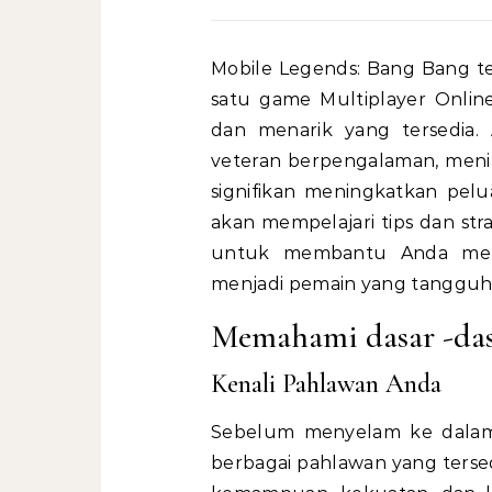
Mobile Legends: Bang Bang t
satu game Multiplayer Onlin
dan menarik yang tersedia
veteran berpengalaman, meni
signifikan meningkatkan pelua
akan mempelajari tips dan str
untuk membantu Anda mem
menjadi pemain yang tangguh 
Memahami dasar -da
Kenali Pahlawan Anda
Sebelum menyelam ke dalam s
berbagai pahlawan yang tersed