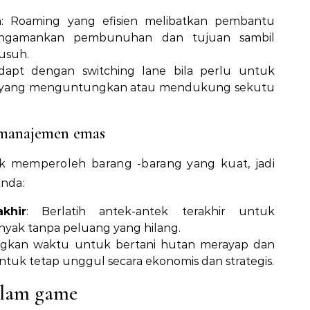
n
: Roaming yang efisien melibatkan pembantu
ngamankan pembunuhan dan tujuan sambil
usuh.
dapt dengan switching lane bila perlu untuk
 yang menguntungkan atau mendukung sekutu
n manajemen emas
k memperoleh barang -barang yang kuat, jadi
nda:
khir
: Berlatih antek-antek terakhir untuk
yak tanpa peluang yang hilang.
ngkan waktu untuk bertani hutan merayap dan
k tetap unggul secara ekonomis dan strategis.
alam game