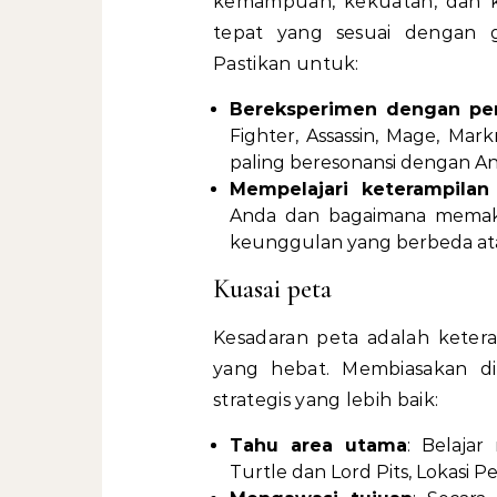
kemampuan, kekuatan, dan k
tepat yang sesuai dengan 
Pastikan untuk:
Bereksperimen dengan pe
Fighter, Assassin, Mage, M
paling beresonansi dengan An
Mempelajari keterampilan
Anda dan bagaimana memak
keunggulan yang berbeda ata
Kuasai peta
Kesadaran peta adalah kete
yang hebat. Membiasakan d
strategis yang lebih baik:
Tahu area utama
: Belajar
Turtle dan Lord Pits, Lokasi