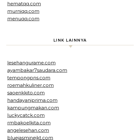
hematqq.com
murniqq.com
menuqq.com
LINK LAINNYA
lesehangurame.com
ayambakar7saudara.com
tempongpns.com
roemahkuliner.com
saoenkkito.com
handayaniprima.com
kampungmakan.com
luckycatck.com
rmbakoelkita.com
angelesehan.com
bluejasminejkt.com