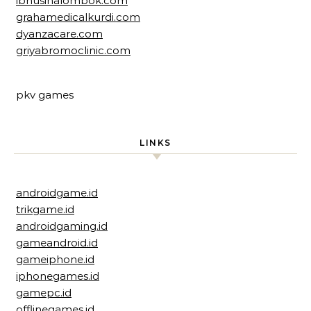
ibnusinalombok.com
grahamedicalkurdi.com
dyanzacare.com
griyabromoclinic.com
pkv games
LINKS
androidgame.id
trikgame.id
androidgaming.id
gameandroid.id
gameiphone.id
iphonegames.id
gamepc.id
offlinegames.id