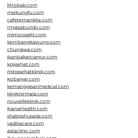
Mrobak.com
miekungfu.com
cafetemankita.com
rmjasabundo.com
mimoosajkt.com
kembangkawung.com
chungiwa.com
ikanbakarcianjur.com
kpjisehat.com
mitrasehatklinik.com
kpbanjar.com
kemanggisanmedical.com
kliniknirmala.com
nouvelleklinik.com
KainaHealth.com
shabirahusada.com
yadikacare.com
astaclinic.com