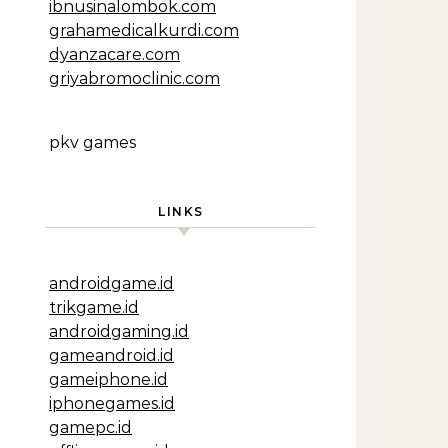
ibnusinalombok.com
grahamedicalkurdi.com
dyanzacare.com
griyabromoclinic.com
pkv games
LINKS
androidgame.id
trikgame.id
androidgaming.id
gameandroid.id
gameiphone.id
iphonegames.id
gamepc.id