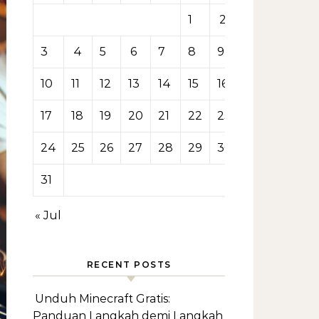
1
2
3
4
5
6
7
8
9
10
11
12
13
14
15
16
17
18
19
20
21
22
23
24
25
26
27
28
29
30
31
« Jul
RECENT POSTS
Unduh Minecraft Gratis:
Panduan Langkah demi Langkah