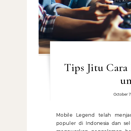
Tips Jitu Car
un
October 7
Mobile Legend telah menjadi salah satu permainan online yang paling
populer di Indonesia dan se