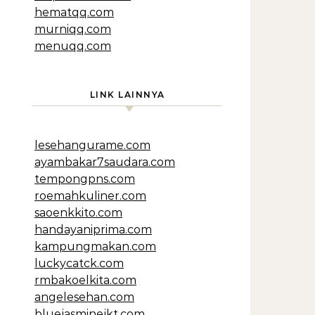
hematqq.com
murniqq.com
menuqq.com
LINK LAINNYA
lesehangurame.com
ayambakar7saudara.com
tempongpns.com
roemahkuliner.com
saoenkkito.com
handayaniprima.com
kampungmakan.com
luckycatck.com
rmbakoelkita.com
angelesehan.com
bluejasminejkt.com