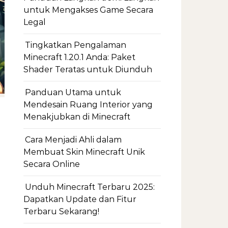
untuk Mengakses Game Secara
Legal
Tingkatkan Pengalaman
Minecraft 1.20.1 Anda: Paket
Shader Teratas untuk Diunduh
Panduan Utama untuk
Mendesain Ruang Interior yang
Menakjubkan di Minecraft
Cara Menjadi Ahli dalam
Membuat Skin Minecraft Unik
Secara Online
Unduh Minecraft Terbaru 2025:
Dapatkan Update dan Fitur
Terbaru Sekarang!