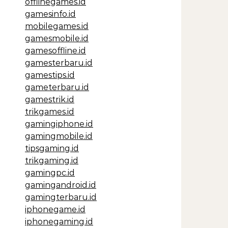
offlinegames.id
gamesinfo.id
mobilegames.id
gamesmobile.id
gamesoffline.id
gamesterbaru.id
gamestips.id
gameterbaru.id
gamestrik.id
trikgames.id
gamingiphone.id
gamingmobile.id
tipsgaming.id
trikgaming.id
gamingpc.id
gamingandroid.id
gamingterbaru.id
iphonegame.id
iphonegaming.id