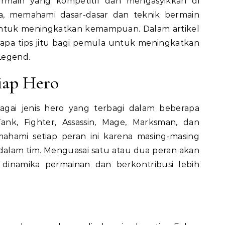
main yang kompetitif dan mengasyikkan di
a, memahami dasar-dasar dan teknik bermain
 untuk meningkatkan kemampuan. Dalam artikel
rapa tips jitu bagi pemula untuk meningkatkan
Legend.
iap Hero
agai jenis hero yang terbagi dalam beberapa
Tank, Fighter, Assassin, Mage, Marksman, dan
hami setiap peran ini karena masing-masing
dalam tim. Menguasai satu atau dua peran akan
namika permainan dan berkontribusi lebih