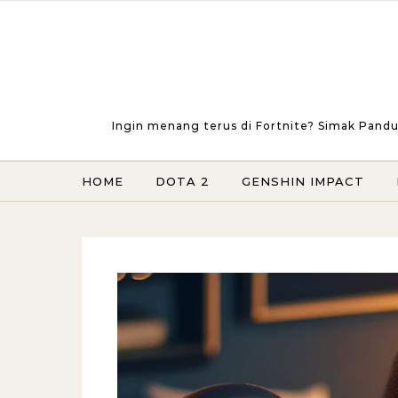
Skip to content
Ingin menang terus di Fortnite? Simak Pandu
HOME
DOTA 2
GENSHIN IMPACT