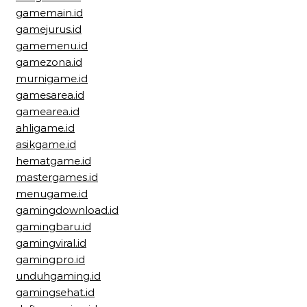
gamemain.id
gamejurus.id
gamemenu.id
gamezona.id
murnigame.id
gamesarea.id
gamearea.id
ahligame.id
asikgame.id
hematgame.id
mastergames.id
menugame.id
gamingdownload.id
gamingbaru.id
gamingviral.id
gamingpro.id
unduhgaming.id
gamingsehat.id