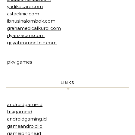
yadikacare.com
astaclinic.com
ibnusinalombok.com
grahamedicalkurdi.com
dyanzacare.com
griyabromoclinic.com
pkv games
LINKS
androidgame.id
trikgame.id
androidgaming.id
gameandroid.id
gameiphone.id