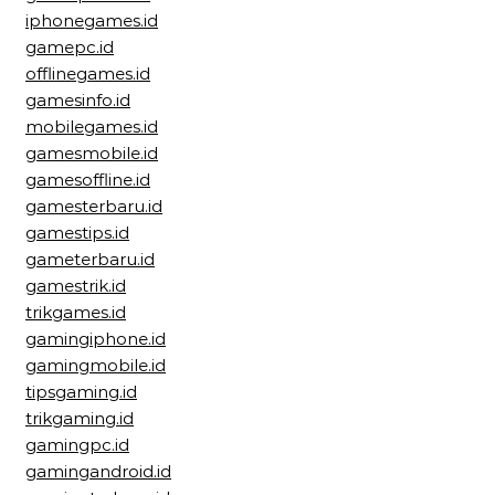
iphonegames.id
gamepc.id
offlinegames.id
gamesinfo.id
mobilegames.id
gamesmobile.id
gamesoffline.id
gamesterbaru.id
gamestips.id
gameterbaru.id
gamestrik.id
trikgames.id
gamingiphone.id
gamingmobile.id
tipsgaming.id
trikgaming.id
gamingpc.id
gamingandroid.id