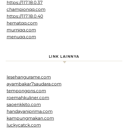
https://117.18.0.37
championqq.com
https://117.18.0.40
hematqq.com
murniqq.com
menuqq.com
LINK LAINNYA
lesehangurame.com
ayambakar7saudara.com
tempongpns.com
roemahkuliner.com
saoenkkito.com
handayaniprima.com
kampungmakan.com
luckycatck.com