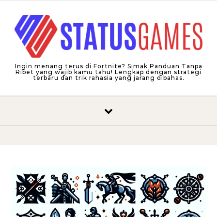
Skip to content
Ingin menang terus di Fortnite? Simak Panduan Tanpa
Ribet yang wajib kamu tahu! Lengkap dengan strategi
terbaru dan trik rahasia yang jarang dibahas.