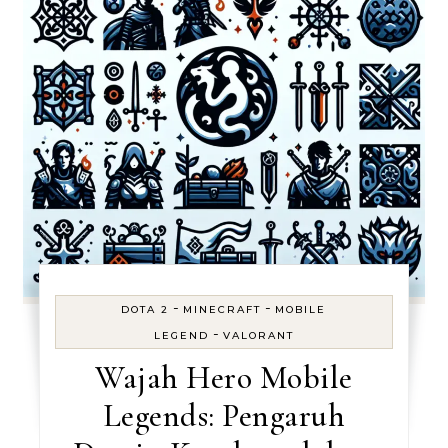
-
-
DOTA 2
MINECRAFT
MOBILE
-
LEGEND
VALORANT
Wajah Hero Mobile
Legends: Pengaruh