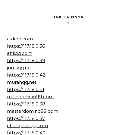
LINK LAINNYA
asikqq.com
https://117.18.0.36
ahliqq.com
https://117.18.0.39
jurusqq.net
https://117.18.0.42
murahqq.net
https://117.18.0.41
maindomino99.com
https://117.18.0.38
masterdomino99.com
https://117.18.0.37
championqq.com
https://117.18.0.40