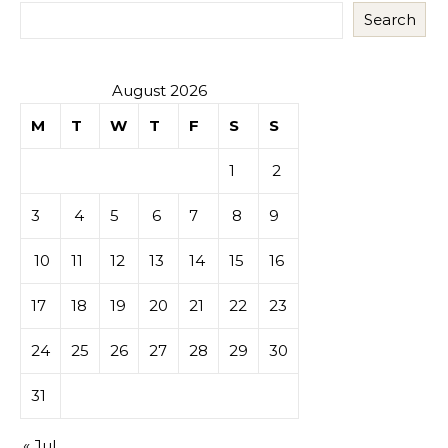
Search
August 2026
M
T
W
T
F
S
S
1
2
3
4
5
6
7
8
9
10
11
12
13
14
15
16
17
18
19
20
21
22
23
24
25
26
27
28
29
30
31
« Jul