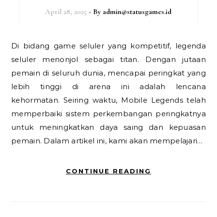
April 28, 2025
- By
admin@statusgames.id
Di bidang game seluler yang kompetitif, legenda
seluler menonjol sebagai titan. Dengan jutaan
pemain di seluruh dunia, mencapai peringkat yang
lebih tinggi di arena ini adalah lencana
kehormatan. Seiring waktu, Mobile Legends telah
memperbaiki sistem perkembangan peringkatnya
untuk meningkatkan daya saing dan kepuasan
pemain. Dalam artikel ini, kami akan mempelajari…
CONTINUE READING