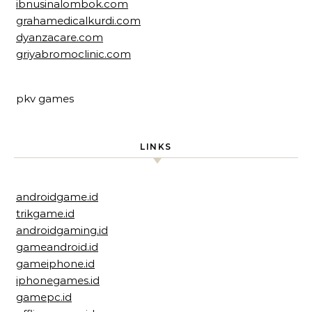
ibnusinalombok.com
grahamedicalkurdi.com
dyanzacare.com
griyabromoclinic.com
pkv games
LINKS
androidgame.id
trikgame.id
androidgaming.id
gameandroid.id
gameiphone.id
iphonegames.id
gamepc.id