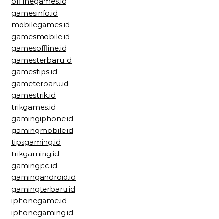
offlinegames.id
gamesinfo.id
mobilegames.id
gamesmobile.id
gamesoffline.id
gamesterbaru.id
gamestips.id
gameterbaru.id
gamestrik.id
trikgames.id
gamingiphone.id
gamingmobile.id
tipsgaming.id
trikgaming.id
gamingpc.id
gamingandroid.id
gamingterbaru.id
iphonegame.id
iphonegaming.id