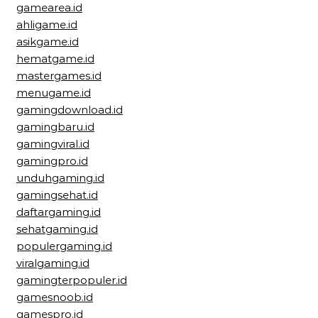
gamearea.id
ahligame.id
asikgame.id
hematgame.id
mastergames.id
menugame.id
gamingdownload.id
gamingbaru.id
gamingviral.id
gamingpro.id
unduhgaming.id
gamingsehat.id
daftargaming.id
sehatgaming.id
populergaming.id
viralgaming.id
gamingterpopuler.id
gamesnoob.id
gamespro.id