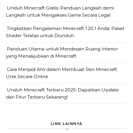
Unduh Minecraft Gratis: Panduan Langkah demi
Langkah untuk Mengakses Game Secara Legal
Tingkatkan Pengalaman Minecraft 1.20.1 Anda: Paket
Shader Teratas untuk Diunduh
Panduan Utama untuk Mendesain Ruang Interior
yang Menakjubkan di Minecraft
Cara Menjadi Ahli dalam Membuat Skin Minecraft
Unik Secara Online
Unduh Minecraft Terbaru 2025: Dapatkan Update
dan Fitur Terbaru Sekarang!
LINK LAINNYA