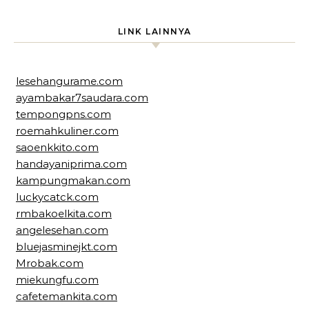
LINK LAINNYA
lesehangurame.com
ayambakar7saudara.com
tempongpns.com
roemahkuliner.com
saoenkkito.com
handayaniprima.com
kampungmakan.com
luckycatck.com
rmbakoelkita.com
angelesehan.com
bluejasminejkt.com
Mrobak.com
miekungfu.com
cafetemankita.com