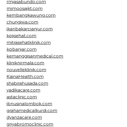
rmjasabundo.com
mimoosajkt.com
kembangkawung.com
chungiwa.com
ikanbakarcianjur.com
kpjisehat.com
mitrasehatklinik.com
kpbanjar.com
kemanggisanmedical.com
kliniknirmala.com
nouvelleklinik.com
KainaHealth.com
shabirahusada.com
yadikacare.com
astaclinic.com
ibnusinalombok.com
grahamedicalkurdi.com
dyanzacare.com
griyabromoclinic.com