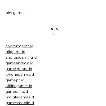
pkv games
LINKS
androidgame.id
trikgame.id
androidgaming.id
gameandroid.id
gameiphone.id
iphonegames.id
gamepc.id
offlinegames.id
gamesinfo.id
mobilegames.id
gamesmobile.id