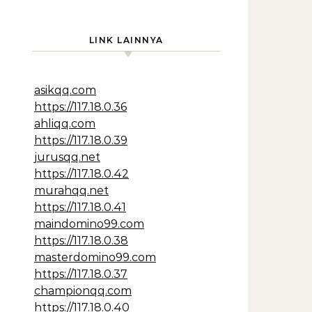
LINK LAINNYA
asikqq.com
https://117.18.0.36
ahliqq.com
https://117.18.0.39
jurusqq.net
https://117.18.0.42
murahqq.net
https://117.18.0.41
maindomino99.com
https://117.18.0.38
masterdomino99.com
https://117.18.0.37
championqq.com
https://117.18.0.40