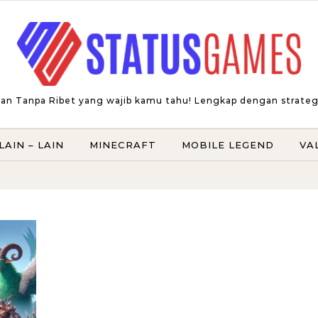
an Tanpa Ribet yang wajib kamu tahu! Lengkap dengan strategi t
LAIN – LAIN
MINECRAFT
MOBILE LEGEND
VA