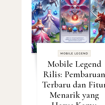
MOBILE LEGEND
Mobile Legend
Rilis: Pembarua
Terbaru dan Fitu
Menarik yang