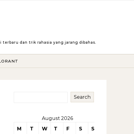
erbaru dan trik rahasia yang jarang dibahas.
LORANT
Search
August 2026
M
T
W
T
F
S
S