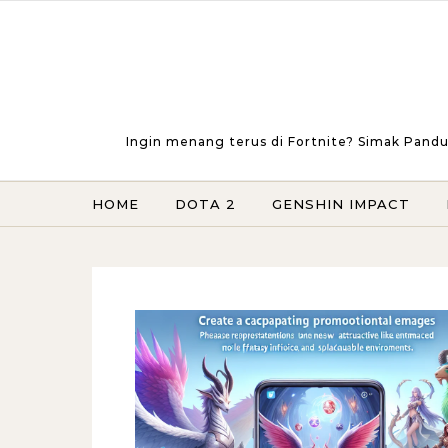
Skip to content
Ingin menang terus di Fortnite? Simak Pandu
HOME
DOTA 2
GENSHIN IMPACT