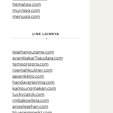
hematqq.com
murniqq.com
menuqq.com
LINK LAINNYA
lesehangurame.com
ayambakar7saudara.com
tempongpns.com
roemahkuliner.com
saoenkkito.com
handayaniprima.com
kampungmakan.com
luckycatck.com
rmbakoelkita.com
angelesehan.com
bluejasminejkt.com