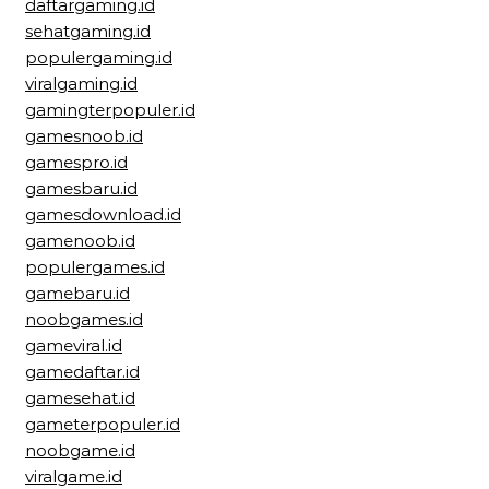
daftargaming.id
sehatgaming.id
populergaming.id
viralgaming.id
gamingterpopuler.id
gamesnoob.id
gamespro.id
gamesbaru.id
gamesdownload.id
gamenoob.id
populergames.id
gamebaru.id
noobgames.id
gameviral.id
gamedaftar.id
gamesehat.id
gameterpopuler.id
noobgame.id
viralgame.id