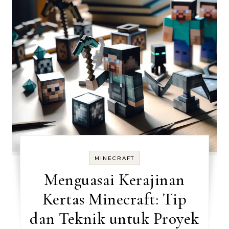
MINECRAFT
Menguasai Kerajinan
Kertas Minecraft: Tip
dan Teknik untuk Proyek