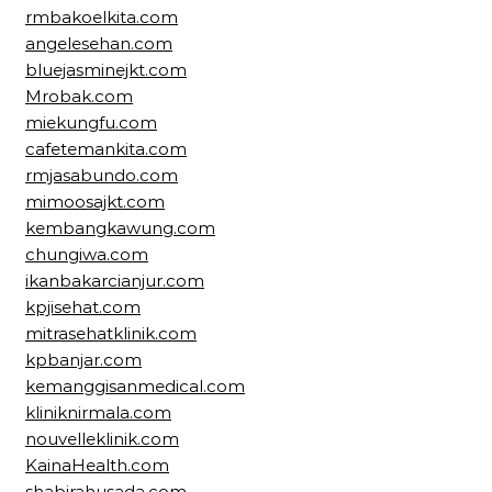
rmbakoelkita.com
angelesehan.com
bluejasminejkt.com
Mrobak.com
miekungfu.com
cafetemankita.com
rmjasabundo.com
mimoosajkt.com
kembangkawung.com
chungiwa.com
ikanbakarcianjur.com
kpjisehat.com
mitrasehatklinik.com
kpbanjar.com
kemanggisanmedical.com
kliniknirmala.com
nouvelleklinik.com
KainaHealth.com
shabirahusada.com