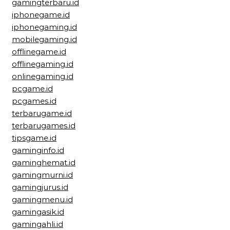
gamingterbaru.id
iphonegame.id
iphonegaming.id
mobilegaming.id
offlinegame.id
offlinegaming.id
onlinegaming.id
pcgame.id
pcgames.id
terbarugame.id
terbarugames.id
tipsgame.id
gaminginfo.id
gaminghemat.id
gamingmurni.id
gamingjurus.id
gamingmenu.id
gamingasik.id
gamingahli.id