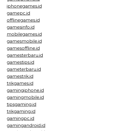
iphonegames.id
gamepc.id
offlinegames.id
gamesinfo.id
mobilegames.id
gamesmobile.id
gamesoffline.id
gamesterbaru.id
gamestips.id
gameterbaru.id
gamestrik.id
trikgames.id
gamingiphone.id
gamingmobile.id
tipsgaming.id
trikgaming.id
gamingpc.id
gamingandroid.id