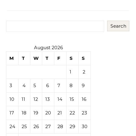
Search
August 2026
M
T
W
T
F
S
S
1
2
3
4
5
6
7
8
9
10
11
12
13
14
15
16
17
18
19
20
21
22
23
24
25
26
27
28
29
30