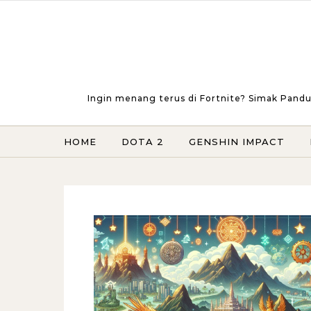
Skip to content
Ingin menang terus di Fortnite? Simak Pandu
HOME
DOTA 2
GENSHIN IMPACT