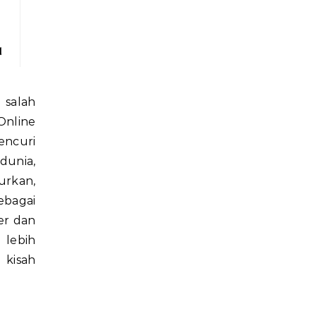
d
Online
ncuri
dunia,
urkan,
ebagai
er dan
lebih
kisah