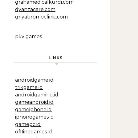
grahamedicalkurdi.com
dyanzacare.com
griyabromoclinic.com
pkv games
LINKS
androidgame.id
trikgame.id
androidgaming.id
gameandroid.id
gameiphone.id
iphonegames.id
gamepc.id
offlinegames.id