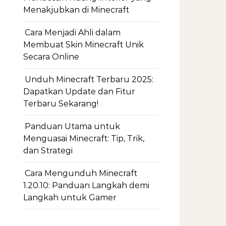
Menakjubkan di Minecraft
Cara Menjadi Ahli dalam
Membuat Skin Minecraft Unik
Secara Online
Unduh Minecraft Terbaru 2025:
Dapatkan Update dan Fitur
Terbaru Sekarang!
Panduan Utama untuk
Menguasai Minecraft: Tip, Trik,
dan Strategi
Cara Mengunduh Minecraft
1.20.10: Panduan Langkah demi
Langkah untuk Gamer