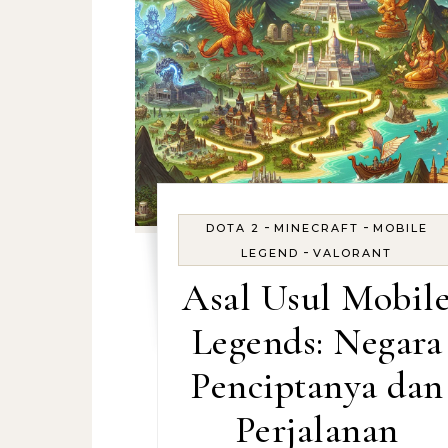
-
-
DOTA 2
MINECRAFT
MOBILE
-
LEGEND
VALORANT
Asal Usul Mobil
Legends: Negara
Penciptanya dan
Perjalanan