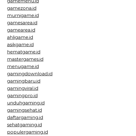
gamemenu.id
gamezona.id
murnigame.id
gamesarea.id
gamearea.id
ahligame.id
asikgame.id
hematgame.id
mastergames.id
menugame.id
gamingdownload.id
gamingbaru.id
gamingviral.id
gamingpro.id
unduhgaming.id
gamingsehat.id
daftargaming.id
sehatgaming.id
populergaming.id