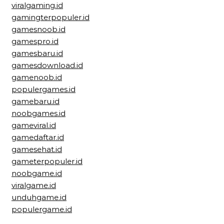
viralgaming.id
gamingterpopuler.id
gamesnoob.id
gamespro.id
gamesbaru.id
gamesdownload.id
gamenoob.id
populergames.id
gamebaru.id
noobgames.id
gameviral.id
gamedaftar.id
gamesehat.id
gameterpopuler.id
noobgame.id
viralgame.id
unduhgame.id
populergame.id