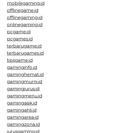
mobilegaming.id
offlinegame.id
offlinegaming.id
onlinegaming.id
pcgame.id
pcgames.id
terbarugame.id
terbarugames.id
tipsgame.id
gaminginfo.id
gaminghemat.id
gamingmurni.id
gamingjurus.id
gamingmenu.id
gamingasik.id
gamingahli.id
gamingarea.id
gamingzona.id
jurusgaming.id