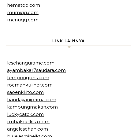
hematqq.com
murniqq.com
menuqq.com
LINK LAINNYA
lesehangurame.com
ayambakar7saudara.com
tempongpns.com
roemahkuliner.com
saoenkkito.com
handayaniprima.com
kampungmakan.com
luckycatck.com
rmbakoelkita.com
angelesehan.com
bluejasminejkt.com