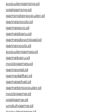
populergaming.id
viralgaming.id
gamingterpopuler.id
gamesnoob.id
gamespro.id
gamesbaru.id
gamesdownload.id
gamenoob.id
populergames.id
gamebaru.id
noobgames.id
gameviral.id
gamedaftar.id
gamesehat.id
gameterpopuler.id
noobgame.id
viralgame.id
unduhgame.id
populergame.id