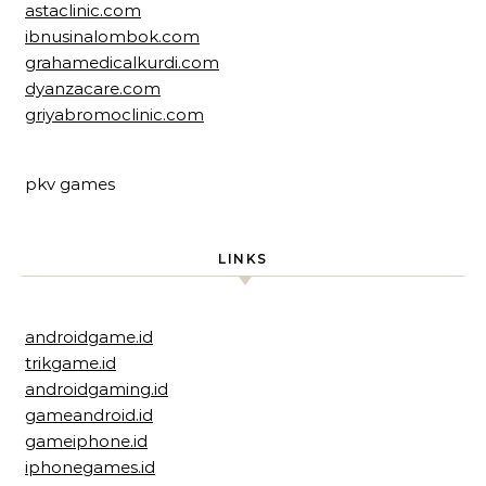
astaclinic.com
ibnusinalombok.com
grahamedicalkurdi.com
dyanzacare.com
griyabromoclinic.com
pkv games
LINKS
androidgame.id
trikgame.id
androidgaming.id
gameandroid.id
gameiphone.id
iphonegames.id