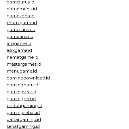
gamejurus.id
gamemenu.id
gamezona.id
murnigame.id
gamesarea.id
gamearea.id
ahligame.id
asikgame.id
hematgame.id
mastergames.id
menugame.id
gamingdownload.id
gamingbaru.id
gamingviral.id
gamingpro.id
unduhgaming.id
gamingsehat.id
daftargaming.id
sehatgaming.id