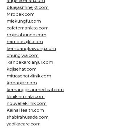
angelesehan.com
bluejasminejkt.com
Mrobak.com
miekungfu.com
cafetemankita.com
rmjasabundo.com
mimoosajkt.com
kembangkawung.com
chungiwa.com
ikanbakarcianjur.com
kpjisehat.com
mitrasehatklinik.com
kpbanjar.com
kemanggisanmedical.com
kliniknirmala.com
nouvelleklinik.com
KainaHealth.com
shabirahusada.com
yadikacare.com