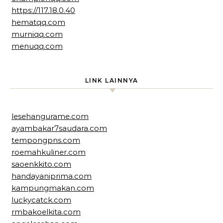
https://117.18.0.40
hematqq.com
murniqq.com
menuqq.com
LINK LAINNYA
lesehangurame.com
ayambakar7saudara.com
tempongpns.com
roemahkuliner.com
saoenkkito.com
handayaniprima.com
kampungmakan.com
luckycatck.com
rmbakoelkita.com