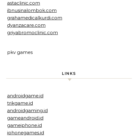
astaclinic.com
ibnusinalombok.com
grahamedicalkurdi.com
dyanzacare.com
griyabromoclinic.com
pkv games
LINKS
androidgame.id
trikgame.id
androidgaming.id
gameandroid.id
gameiphone.id
iphonegames.id