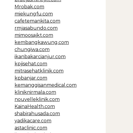
Mrobak.com
miekungfu.com
cafetemankita.com
rmjasabundo.com
mimoosajkt.com
kembangkawung.com
chungiwa.com
ikanbakarcianjur.com
kpjisehat.com
mitrasehatklinik.com
kpbanjar.com
kemanggisanmedical.com
kliniknirmala.com
nouvelleklinik.com
KainaHealth.com
shabirahusada.com
yadikacare.com
astaclinic.com