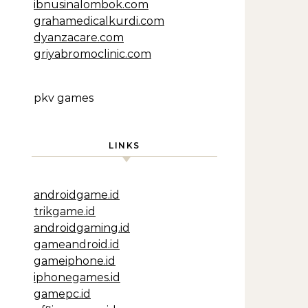
ibnusinalombok.com
grahamedicalkurdi.com
dyanzacare.com
griyabromoclinic.com
pkv games
LINKS
androidgame.id
trikgame.id
androidgaming.id
gameandroid.id
gameiphone.id
iphonegames.id
gamepc.id