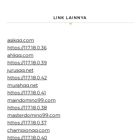
LINK LAINNYA
asikqq.com
https://117.18.0.36
ahliqq.com
https://117.18.0.39
jurusqq.net
https://117.18.0.42
murahqq.net
https://117.18.0.41
maindomino99.com
https://117.18.0.38
masterdomino99.com
https://117.18.0.37
championqq.com
https://117.18.0.40