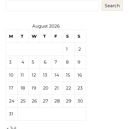
Search
August 2026
M
T
W
T
F
S
S
1
2
3
4
5
6
7
8
9
10
11
12
13
14
15
16
17
18
19
20
21
22
23
24
25
26
27
28
29
30
31
« Jul