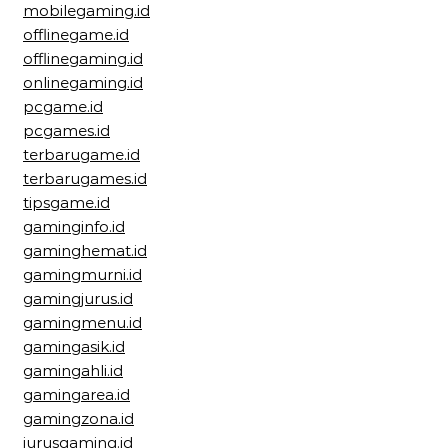
mobilegaming.id
offlinegame.id
offlinegaming.id
onlinegaming.id
pcgame.id
pcgames.id
terbarugame.id
terbarugames.id
tipsgame.id
gaminginfo.id
gaminghemat.id
gamingmurni.id
gamingjurus.id
gamingmenu.id
gamingasik.id
gamingahli.id
gamingarea.id
gamingzona.id
jurusgaming.id