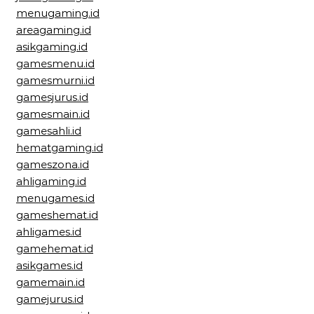
menugaming.id
areagaming.id
asikgaming.id
gamesmenu.id
gamesmurni.id
gamesjurus.id
gamesmain.id
gamesahli.id
hematgaming.id
gameszona.id
ahligaming.id
menugames.id
gameshemat.id
ahligames.id
gamehemat.id
asikgames.id
gamemain.id
gamejurus.id