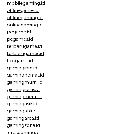
mobilegaming.id
offlinegame.id
offlinegaming.id
onlinegaming.id
pcgame.id
pcgames.id
terbarugame.id
terbarugames.id
tipsgame.id
gaminginfo.id
gaminghemat.id
gamingmurni.id
gamingjurus.id
gamingmenu.id
gamingasik.id
gamingahli.id
gamingarea.id
gamingzona.id
jurusgaming.id