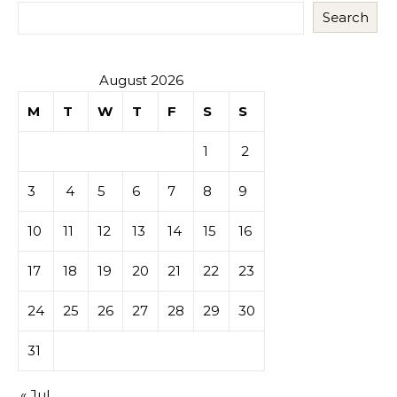
Search
August 2026
M
T
W
T
F
S
S
1
2
3
4
5
6
7
8
9
10
11
12
13
14
15
16
17
18
19
20
21
22
23
24
25
26
27
28
29
30
31
« Jul