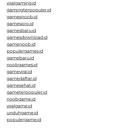
viralgaming.id
gamingterpopuler.id
gamesnoob.id
gamespro.id
gamesbaru.id
gamesdownload.id
gamenoob.id
populergames.id
gamebaru.id
noobgames.id
gameviral.id
gamedaftar.id
gamesehat.id
gameterpopuler.id
noobgame.id
viralgame.id
unduhgame.id
populergame.id