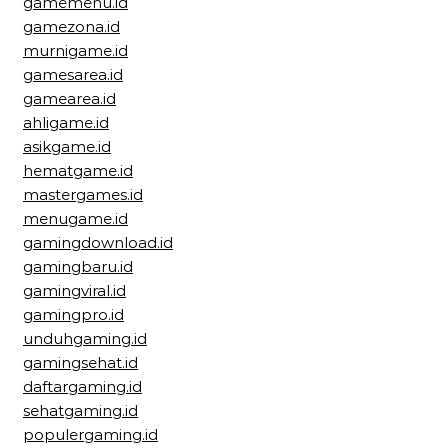
gamemenu.id
gamezona.id
murnigame.id
gamesarea.id
gamearea.id
ahligame.id
asikgame.id
hematgame.id
mastergames.id
menugame.id
gamingdownload.id
gamingbaru.id
gamingviral.id
gamingpro.id
unduhgaming.id
gamingsehat.id
daftargaming.id
sehatgaming.id
populergaming.id