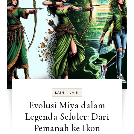
LAIN - LAIN
Evolusi Miya dalam
Legenda Seluler: Dari
Pemanah ke Ikon