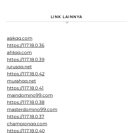
LINK LAINNYA
asikqq.com
https://117.18.0.36
ahliqq.com
https://117.18.0.39
jurusqq.net
https://117.18.0.42
murahqq.net
https://117.18.0.41
maindomino99.com
https://117.18.0.38
masterdomino99.com
https://117.18.0.37
championqq.com
https://117.18.0.40