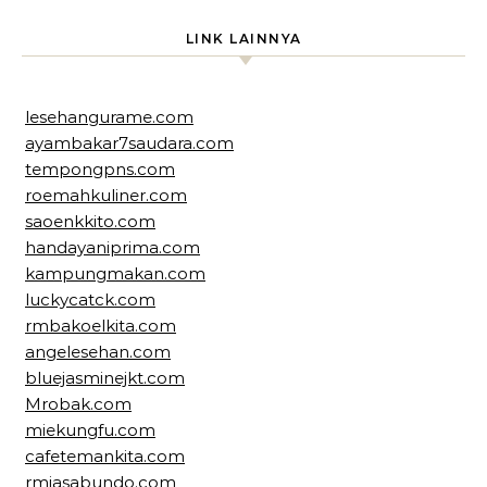
LINK LAINNYA
lesehangurame.com
ayambakar7saudara.com
tempongpns.com
roemahkuliner.com
saoenkkito.com
handayaniprima.com
kampungmakan.com
luckycatck.com
rmbakoelkita.com
angelesehan.com
bluejasminejkt.com
Mrobak.com
miekungfu.com
cafetemankita.com
rmjasabundo.com