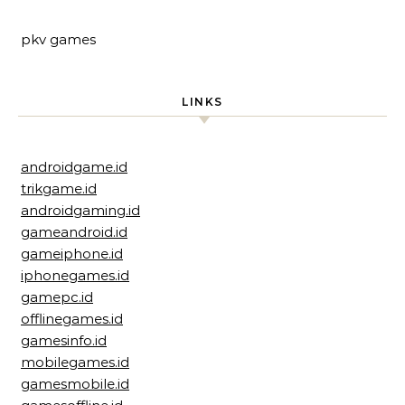
pkv games
LINKS
androidgame.id
trikgame.id
androidgaming.id
gameandroid.id
gameiphone.id
iphonegames.id
gamepc.id
offlinegames.id
gamesinfo.id
mobilegames.id
gamesmobile.id