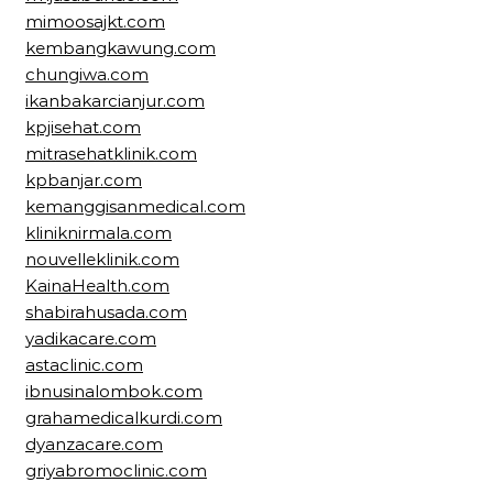
mimoosajkt.com
kembangkawung.com
chungiwa.com
ikanbakarcianjur.com
kpjisehat.com
mitrasehatklinik.com
kpbanjar.com
kemanggisanmedical.com
kliniknirmala.com
nouvelleklinik.com
KainaHealth.com
shabirahusada.com
yadikacare.com
astaclinic.com
ibnusinalombok.com
grahamedicalkurdi.com
dyanzacare.com
griyabromoclinic.com