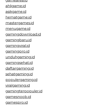
gamearea.id
ahligame.id
asikgame.id
hematgame.id
mastergames.id
menugame.id
gamingdownload.id
gamingbaru.id
gamingviral.id
gamingpro.id
unduhgaming.id
gamingsehat.id
daftargaming.id
sehatgaming.id
populergaming.id
viralgaming.id
gamingterpopuler.id
gamesnoob.id
gamespro.id