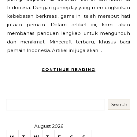
Indonesia. Dengan gameplay yang memungkinkan
kebebasan berkreasi, game ini telah merebut hati
jutaan pemain. Dalam artikel ini, kami akan
membahas panduan lengkap untuk mengunduh
dan menikmati Minecraft terbaru, khusus bagi
pemain Indonesia. Artikel ini juga akan…
CONTINUE READING
Search
August 2026
M
T
W
T
F
S
S