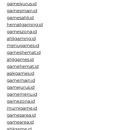
gamesjurus.id
gamesmain.id
gamesahli.id
hematgaming.id
gameszona.id
ahligaming.id
menugames.id
gameshemat.id
ahligames.id
gamehemat.id
asikgames.id
gamemain.id
gamejurus.id
gamemenu.id
gamezona.id
murnigame.id
gamesarea.id
gamearea.id
ahligame.id