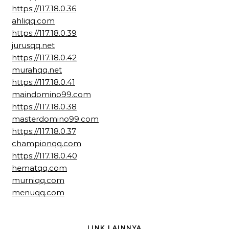
https://117.18.0.36
ahliqq.com
https://117.18.0.39
jurusqq.net
https://117.18.0.42
murahqq.net
https://117.18.0.41
maindomino99.com
https://117.18.0.38
masterdomino99.com
https://117.18.0.37
championqq.com
https://117.18.0.40
hematqq.com
murniqq.com
menuqq.com
LINK LAINNYA