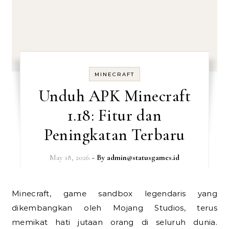
MINECRAFT
Unduh APK Minecraft
1.18: Fitur dan
Peningkatan Terbaru
May 18, 2026
- By
admin@statusgames.id
Minecraft, game sandbox legendaris yang
dikembangkan oleh Mojang Studios, terus
memikat hati jutaan orang di seluruh dunia.