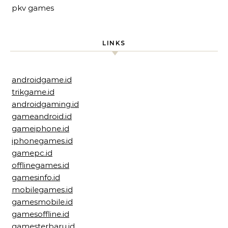
pkv games
LINKS
androidgame.id
trikgame.id
androidgaming.id
gameandroid.id
gameiphone.id
iphonegames.id
gamepc.id
offlinegames.id
gamesinfo.id
mobilegames.id
gamesmobile.id
gamesoffline.id
gamesterbaru.id