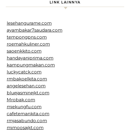
LINK LAINNYA
lesehangurame.com
ayambakar7saudara.com
tempongpns.com
roemahkuliner.com
saoenkkito.com
handayaniprima.com
kampungmakan.com
luckycatck.com
rmbakoelkita.com
angelesehan.com
bluejasminejkt.com
Mrobak.com
miekungfu.com
cafetemankita.com
rmjasabundo.com
mimoosajkt.com