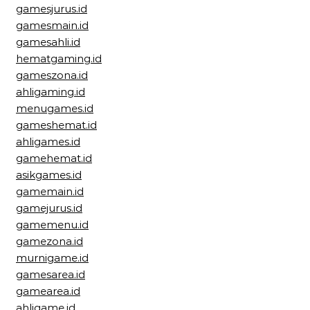
gamesjurus.id
gamesmain.id
gamesahli.id
hematgaming.id
gameszona.id
ahligaming.id
menugames.id
gameshemat.id
ahligames.id
gamehemat.id
asikgames.id
gamemain.id
gamejurus.id
gamemenu.id
gamezona.id
murnigame.id
gamesarea.id
gamearea.id
ahligame.id