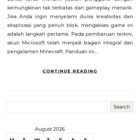
kemungkinan tak terbatas dan gameplay menarik.
Jika Anda ingin menyelami dunia kreativitas dan
eksplorasi yang penuh blok, mengakses game ini
adalah langkah pertama. Pada pembaruan terkini,
akun Microsoft telah menjadi bagian integral dari
pengalaman Minecraft. Panduan ini…
CONTINUE READING
Search
August 2026
M
T
W
T
F
S
S