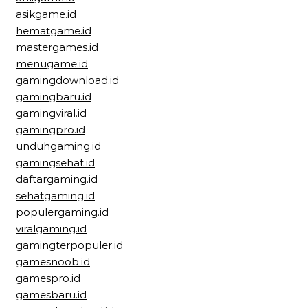
asikgame.id
hematgame.id
mastergames.id
menugame.id
gamingdownload.id
gamingbaru.id
gamingviral.id
gamingpro.id
unduhgaming.id
gamingsehat.id
daftargaming.id
sehatgaming.id
populergaming.id
viralgaming.id
gamingterpopuler.id
gamesnoob.id
gamespro.id
gamesbaru.id