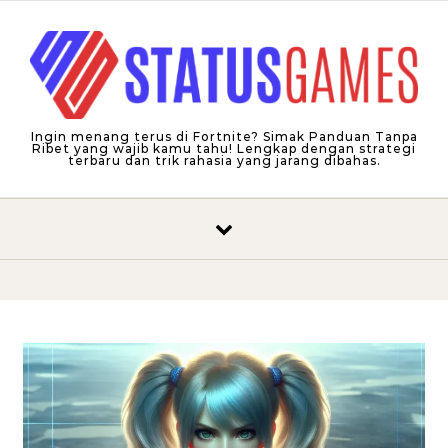
Skip to content
Ingin menang terus di Fortnite? Simak Panduan Tanpa
Ribet yang wajib kamu tahu! Lengkap dengan strategi
terbaru dan trik rahasia yang jarang dibahas.