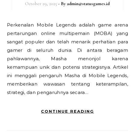
October 29, 2025
- By
admin@statusgames.id
Perkenalan Mobile Legends adalah game arena
pertarungan online multipemain (MOBA) yang
sangat populer dan telah menarik perhatian para
gamer di seluruh dunia. Di antara beragam
pahlawannya, Masha menonjol karena
kemampuan unik dan potensi strategisnya. Artikel
ini menggali pengaruh Masha di Mobile Legends,
memberikan wawasan tentang keterampilan,
strategi, dan pengaruhnya secara…
CONTINUE READING