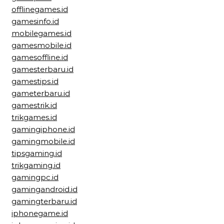
offlinegames.id
gamesinfo.id
mobilegames.id
gamesmobile.id
gamesoffline.id
gamesterbaru.id
gamestips.id
gameterbaru.id
gamestrik.id
trikgames.id
gamingiphone.id
gamingmobile.id
tipsgaming.id
trikgaming.id
gamingpc.id
gamingandroid.id
gamingterbaru.id
iphonegame.id