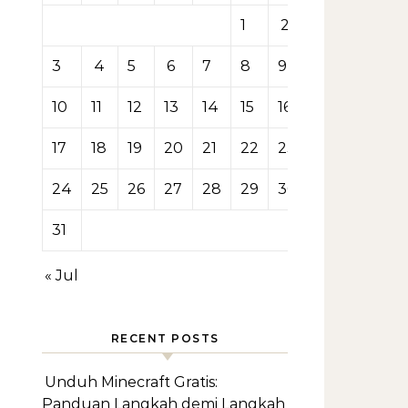
1
2
3
4
5
6
7
8
9
10
11
12
13
14
15
16
17
18
19
20
21
22
23
24
25
26
27
28
29
30
31
« Jul
RECENT POSTS
Unduh Minecraft Gratis:
Panduan Langkah demi Langkah