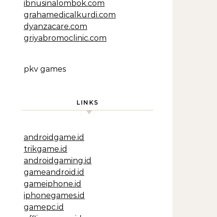
ibnusinalombok.com
grahamedicalkurdi.com
dyanzacare.com
griyabromoclinic.com
pkv games
LINKS
androidgame.id
trikgame.id
androidgaming.id
gameandroid.id
gameiphone.id
iphonegames.id
gamepc.id