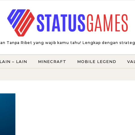
an Tanpa Ribet yang wajib kamu tahu! Lengkap dengan strategi t
LAIN – LAIN
MINECRAFT
MOBILE LEGEND
VA