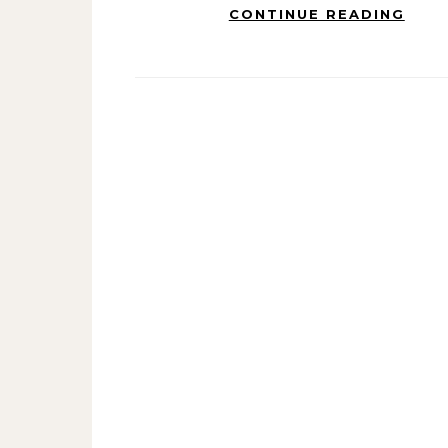
CONTINUE READING