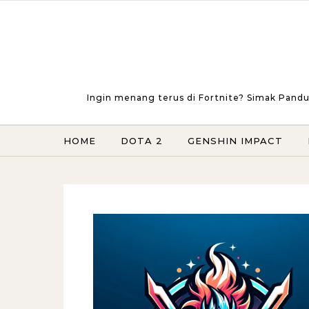
Skip to content
Ingin menang terus di Fortnite? Simak Pandu
HOME
DOTA 2
GENSHIN IMPACT