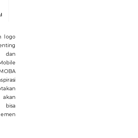
d
nting
 dan
Mobile
 MOBA
pirasi
ptakan
i akan
bisa
elemen