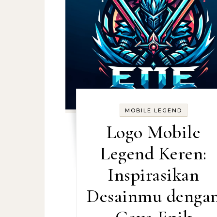
MOBILE LEGEND
Logo Mobile
Legend Keren:
Inspirasikan
Desainmu denga