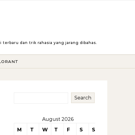
erbaru dan trik rahasia yang jarang dibahas.
LORANT
Search
August 2026
M
T
W
T
F
S
S