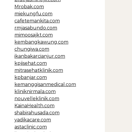
Mrobak.com
miekungfu.com
cafetemankita.com
rmjasabundo.com
mimoosajkt.com
kembangkawung.com
chungiwa.com
ikanbakarcianjur.com
kpjisehat.com
mitrasehatklinik.com
kpbanjar.com
kemanggisanmedical.com
kliniknirmala.com
nouvelleklinik.com
KainaHealth.com
shabirahusada.com
yadikacare.com
astaclinic.com