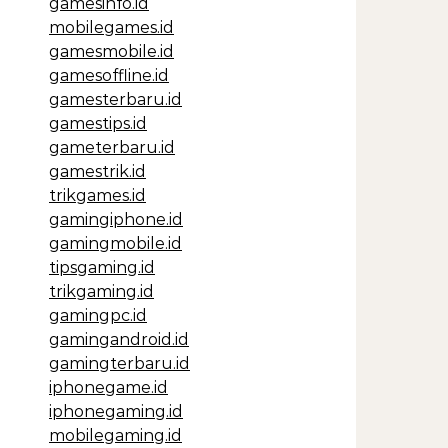
gamesinfo.id
mobilegames.id
gamesmobile.id
gamesoffline.id
gamesterbaru.id
gamestips.id
gameterbaru.id
gamestrik.id
trikgames.id
gamingiphone.id
gamingmobile.id
tipsgaming.id
trikgaming.id
gamingpc.id
gamingandroid.id
gamingterbaru.id
iphonegame.id
iphonegaming.id
mobilegaming.id