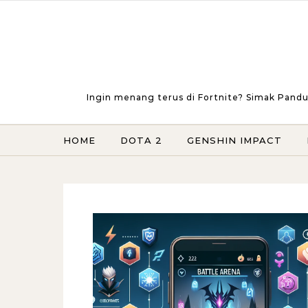
Skip to content
Ingin menang terus di Fortnite? Simak Pandu
HOME
DOTA 2
GENSHIN IMPACT