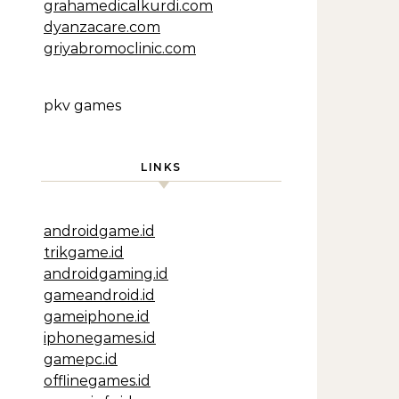
grahamedicalkurdi.com
dyanzacare.com
griyabromoclinic.com
pkv games
LINKS
androidgame.id
trikgame.id
androidgaming.id
gameandroid.id
gameiphone.id
iphonegames.id
gamepc.id
offlinegames.id