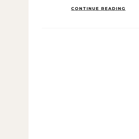
CONTINUE READING