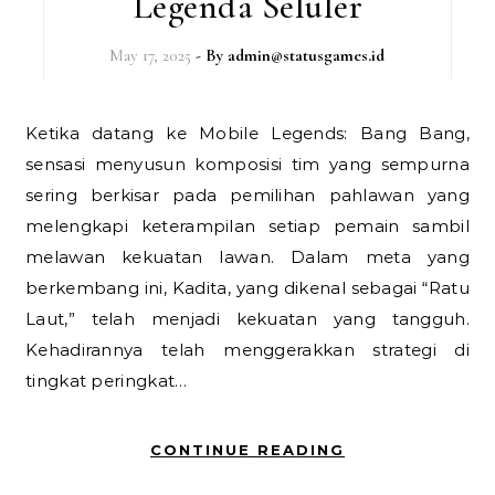
Legenda Seluler
May 17, 2025
- By
admin@statusgames.id
Ketika datang ke Mobile Legends: Bang Bang,
sensasi menyusun komposisi tim yang sempurna
sering berkisar pada pemilihan pahlawan yang
melengkapi keterampilan setiap pemain sambil
melawan kekuatan lawan. Dalam meta yang
berkembang ini, Kadita, yang dikenal sebagai “Ratu
Laut,” telah menjadi kekuatan yang tangguh.
Kehadirannya telah menggerakkan strategi di
tingkat peringkat…
CONTINUE READING