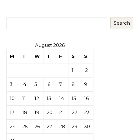
Search
August 2026
M
T
W
T
F
S
S
1
2
3
4
5
6
7
8
9
10
11
12
13
14
15
16
17
18
19
20
21
22
23
24
25
26
27
28
29
30