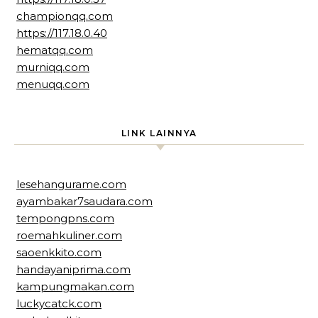
championqq.com
https://117.18.0.40
hematqq.com
murniqq.com
menuqq.com
LINK LAINNYA
lesehangurame.com
ayambakar7saudara.com
tempongpns.com
roemahkuliner.com
saoenkkito.com
handayaniprima.com
kampungmakan.com
luckycatck.com