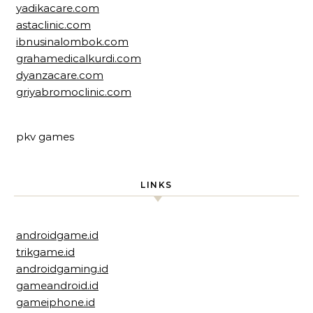
yadikacare.com
astaclinic.com
ibnusinalombok.com
grahamedicalkurdi.com
dyanzacare.com
griyabromoclinic.com
pkv games
LINKS
androidgame.id
trikgame.id
androidgaming.id
gameandroid.id
gameiphone.id