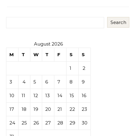
Search
August 2026
M
T
W
T
F
S
S
1
2
3
4
5
6
7
8
9
10
11
12
13
14
15
16
17
18
19
20
21
22
23
24
25
26
27
28
29
30