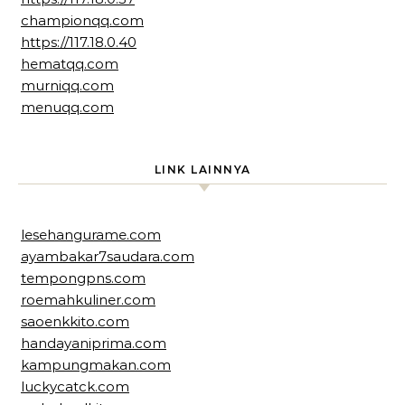
championqq.com
https://117.18.0.40
hematqq.com
murniqq.com
menuqq.com
LINK LAINNYA
lesehangurame.com
ayambakar7saudara.com
tempongpns.com
roemahkuliner.com
saoenkkito.com
handayaniprima.com
kampungmakan.com
luckycatck.com