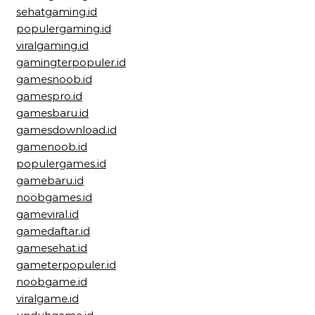
sehatgaming.id
populergaming.id
viralgaming.id
gamingterpopuler.id
gamesnoob.id
gamespro.id
gamesbaru.id
gamesdownload.id
gamenoob.id
populergames.id
gamebaru.id
noobgames.id
gameviral.id
gamedaftar.id
gamesehat.id
gameterpopuler.id
noobgame.id
viralgame.id