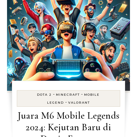
-
-
DOTA 2
MINECRAFT
MOBILE
-
LEGEND
VALORANT
Juara M6 Mobile Legends
2024: Kejutan Baru di