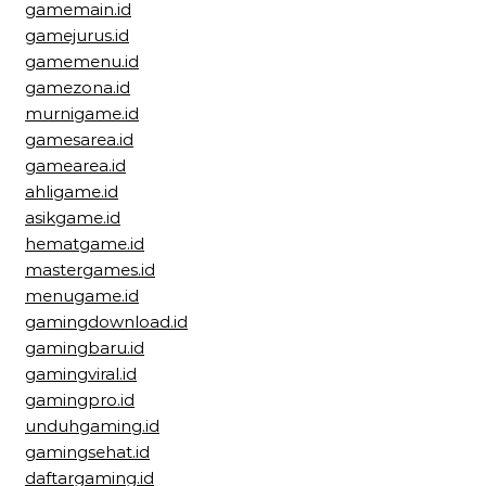
gamemain.id
gamejurus.id
gamemenu.id
gamezona.id
murnigame.id
gamesarea.id
gamearea.id
ahligame.id
asikgame.id
hematgame.id
mastergames.id
menugame.id
gamingdownload.id
gamingbaru.id
gamingviral.id
gamingpro.id
unduhgaming.id
gamingsehat.id
daftargaming.id