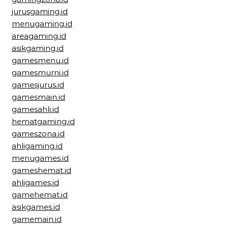
jurusgaming.id
menugaming.id
areagaming.id
asikgaming.id
gamesmenu.id
gamesmurni.id
gamesjurus.id
gamesmain.id
gamesahli.id
hematgaming.id
gameszona.id
ahligaming.id
menugames.id
gameshemat.id
ahligames.id
gamehemat.id
asikgames.id
gamemain.id