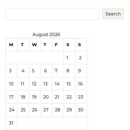
Search
August 2026
M
T
W
T
F
S
S
1
2
3
4
5
6
7
8
9
10
11
12
13
14
15
16
17
18
19
20
21
22
23
24
25
26
27
28
29
30
31