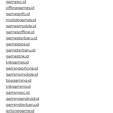
gamepc.id
offlinegames.id
gamesinfo.id
mobilegames.id
gamesmobile.id
gamesoffline.id
gamesterbaru.id
gamestips.id
gameterbaru.id
gamestrik.id
trikgames.id
gamingiphone.id
gamingmobile.id
tipsgaming.id
trikgaming.id
gamingpc.id
gamingandroid.id
gamingterbaru.id
iphonegame.id