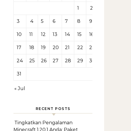
1
2
3
4
5
6
7
8
9
10
11
12
13
14
15
16
17
18
19
20
21
22
23
24
25
26
27
28
29
30
31
« Jul
RECENT POSTS
Tingkatkan Pengalaman
Minecraft 1.20.1 Anda: Paket