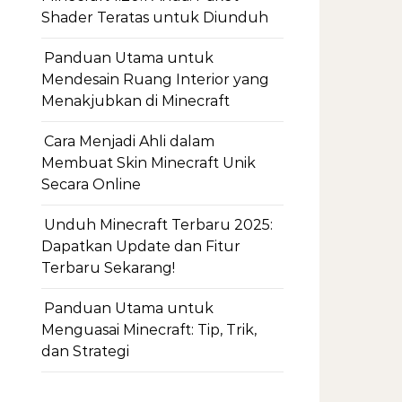
Shader Teratas untuk Diunduh
Panduan Utama untuk
Mendesain Ruang Interior yang
Menakjubkan di Minecraft
Cara Menjadi Ahli dalam
Membuat Skin Minecraft Unik
Secara Online
Unduh Minecraft Terbaru 2025:
Dapatkan Update dan Fitur
Terbaru Sekarang!
Panduan Utama untuk
Menguasai Minecraft: Tip, Trik,
dan Strategi