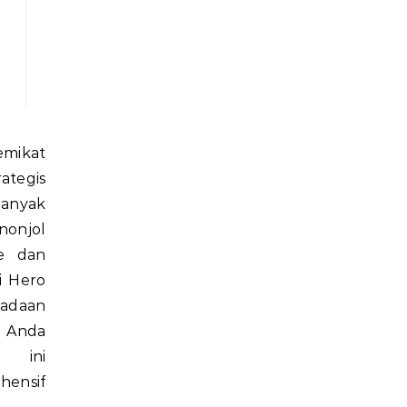
ategis
banyak
onjol
e dan
i Hero
adaan
 Anda
l ini
ensif