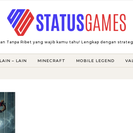
an Tanpa Ribet yang wajib kamu tahu! Lengkap dengan strategi t
LAIN – LAIN
MINECRAFT
MOBILE LEGEND
VA