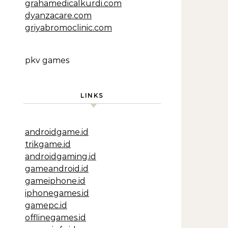
grahamedicalkurdi.com
dyanzacare.com
griyabromoclinic.com
pkv games
LINKS
androidgame.id
trikgame.id
androidgaming.id
gameandroid.id
gameiphone.id
iphonegames.id
gamepc.id
offlinegames.id