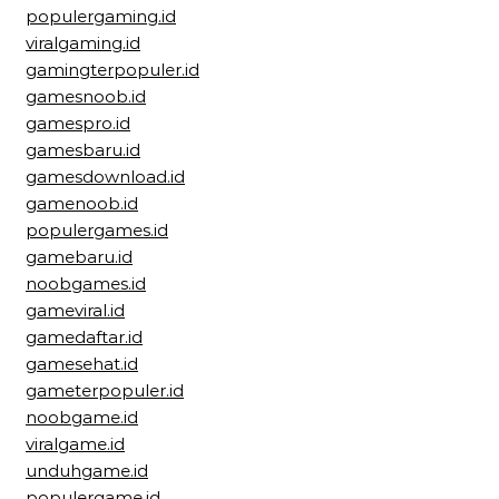
populergaming.id
viralgaming.id
gamingterpopuler.id
gamesnoob.id
gamespro.id
gamesbaru.id
gamesdownload.id
gamenoob.id
populergames.id
gamebaru.id
noobgames.id
gameviral.id
gamedaftar.id
gamesehat.id
gameterpopuler.id
noobgame.id
viralgame.id
unduhgame.id
populergame.id