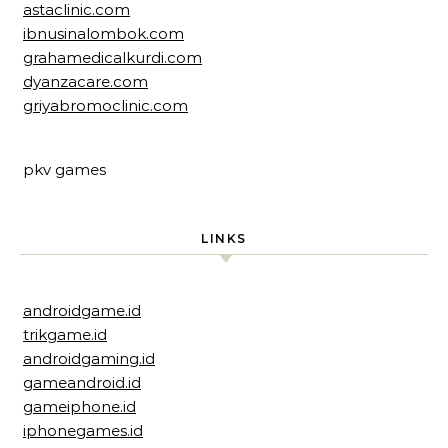
astaclinic.com
ibnusinalombok.com
grahamedicalkurdi.com
dyanzacare.com
griyabromoclinic.com
pkv games
LINKS
androidgame.id
trikgame.id
androidgaming.id
gameandroid.id
gameiphone.id
iphonegames.id