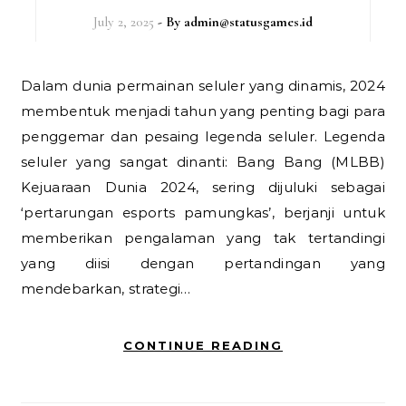
July 2, 2025
- By
admin@statusgames.id
Dalam dunia permainan seluler yang dinamis, 2024
membentuk menjadi tahun yang penting bagi para
penggemar dan pesaing legenda seluler. Legenda
seluler yang sangat dinanti: Bang Bang (MLBB)
Kejuaraan Dunia 2024, sering dijuluki sebagai
‘pertarungan esports pamungkas’, berjanji untuk
memberikan pengalaman yang tak tertandingi
yang diisi dengan pertandingan yang
mendebarkan, strategi…
CONTINUE READING