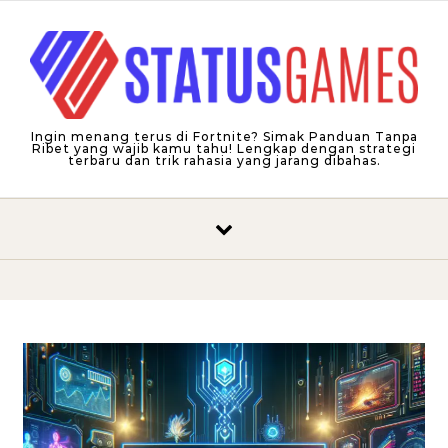
Skip to content
Ingin menang terus di Fortnite? Simak Panduan Tanpa
Ribet yang wajib kamu tahu! Lengkap dengan strategi
terbaru dan trik rahasia yang jarang dibahas.