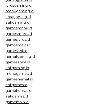
jurusgaming.id
menugaming.id
areagaming.id
asikgaming.id
gamesmenu.id
gamesmurni.id
gamesjurus.id
gamesmain.id
gamesahli.id
hematgaming.id
gameszona.id
ahligaming.id
menugames.id
gameshemat.id
ahligames.id
gamehemat.id
asikgames.id
gamemain.id