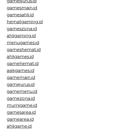
gamesjurus.id
gamesmain.id
gamesahli.id
hematgaming.id
gameszona.id
ahligaming.id
menugames.id
gameshemat.id
ahligames.id
gamehemat.id
asikgames.id
gamemain.id
gamejurus.id
gamemenu.id
gamezona.id
murnigame.id
gamesarea.id
gamearea.id
ahligame.id