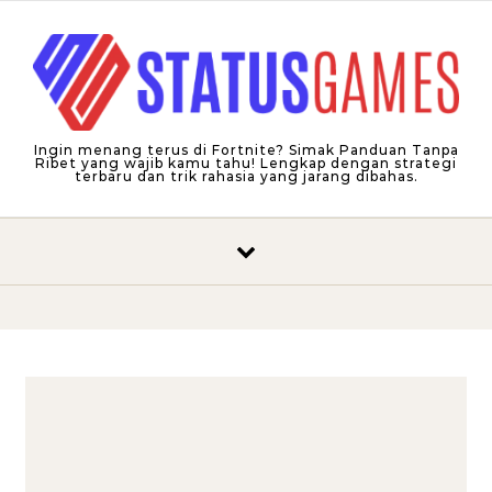
Skip to content
Ingin menang terus di Fortnite? Simak Panduan Tanpa
Ribet yang wajib kamu tahu! Lengkap dengan strategi
terbaru dan trik rahasia yang jarang dibahas.