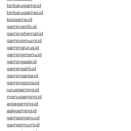
terbarugame.id
terbarugames.id
tipsgame.id
gaminginfo.id
gaminghemat.id
gamingmurni.id
gamingjurus.id
gamingmenu.id
gamingasik.id
gamingahli.id
gamingarea.id
gamingzona.id
jurusgaming.id
menugaming.id
areagaming.id
asikgaming.id
gamesmenu.id
gamesmurni.id