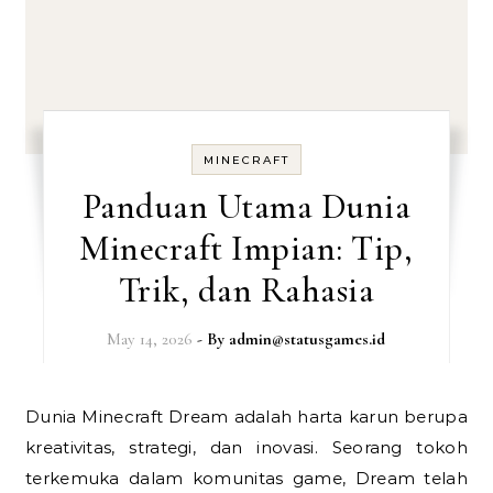
MINECRAFT
Panduan Utama Dunia
Minecraft Impian: Tip,
Trik, dan Rahasia
May 14, 2026
- By
admin@statusgames.id
Dunia Minecraft Dream adalah harta karun berupa
kreativitas, strategi, dan inovasi. Seorang tokoh
terkemuka dalam komunitas game, Dream telah