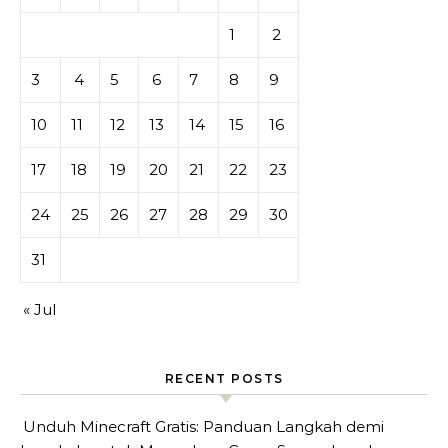
1
2
3
4
5
6
7
8
9
10
11
12
13
14
15
16
17
18
19
20
21
22
23
24
25
26
27
28
29
30
31
« Jul
RECENT POSTS
Unduh Minecraft Gratis: Panduan Langkah demi