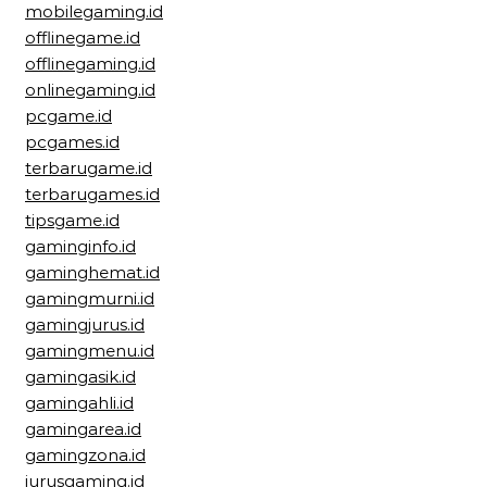
mobilegaming.id
offlinegame.id
offlinegaming.id
onlinegaming.id
pcgame.id
pcgames.id
terbarugame.id
terbarugames.id
tipsgame.id
gaminginfo.id
gaminghemat.id
gamingmurni.id
gamingjurus.id
gamingmenu.id
gamingasik.id
gamingahli.id
gamingarea.id
gamingzona.id
jurusgaming.id