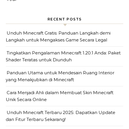
RECENT POSTS
Unduh Minecraft Gratis: Panduan Langkah demi
Langkah untuk Mengakses Game Secara Legal
Tingkatkan Pengalaman Minecraft 1.20.1 Anda: Paket
Shader Teratas untuk Diunduh
Panduan Utama untuk Mendesain Ruang Interior
yang Menakjubkan di Minecraft
Cara Menjadi Ahli dalam Membuat Skin Minecraft
Unik Secara Online
Unduh Minecraft Terbaru 2025: Dapatkan Update
dan Fitur Terbaru Sekarang!