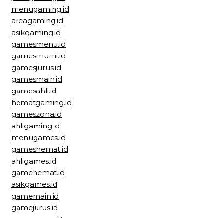
menugaming.id
areagaming.id
asikgaming.id
gamesmenu.id
gamesmurni.id
gamesjurus.id
gamesmain.id
gamesahli.id
hematgaming.id
gameszona.id
ahligaming.id
menugames.id
gameshemat.id
ahligames.id
gamehemat.id
asikgames.id
gamemain.id
gamejurus.id