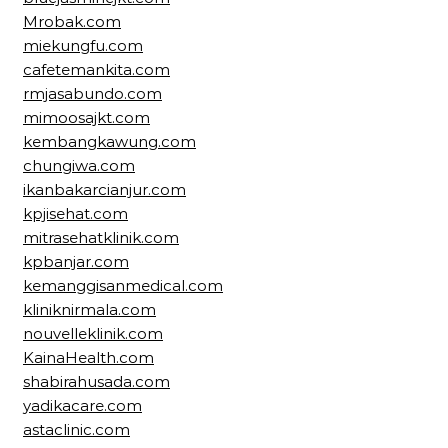
Mrobak.com
miekungfu.com
cafetemankita.com
rmjasabundo.com
mimoosajkt.com
kembangkawung.com
chungiwa.com
ikanbakarcianjur.com
kpjisehat.com
mitrasehatklinik.com
kpbanjar.com
kemanggisanmedical.com
kliniknirmala.com
nouvelleklinik.com
KainaHealth.com
shabirahusada.com
yadikacare.com
astaclinic.com