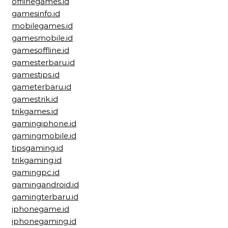
offlinegames.id
gamesinfo.id
mobilegames.id
gamesmobile.id
gamesoffline.id
gamesterbaru.id
gamestips.id
gameterbaru.id
gamestrik.id
trikgames.id
gamingiphone.id
gamingmobile.id
tipsgaming.id
trikgaming.id
gamingpc.id
gamingandroid.id
gamingterbaru.id
iphonegame.id
iphonegaming.id