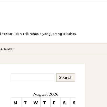
erbaru dan trik rahasia yang jarang dibahas.
LORANT
Search
August 2026
M
T
W
T
F
S
S