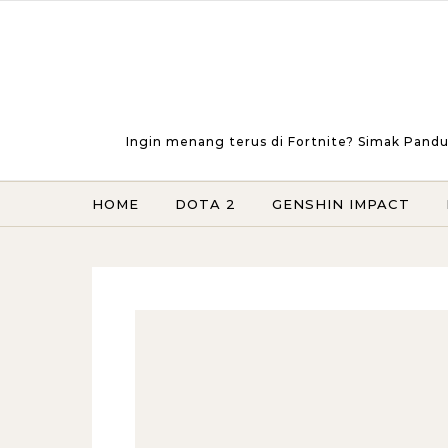
Skip to content
Ingin menang terus di Fortnite? Simak Pandu
HOME
DOTA 2
GENSHIN IMPACT