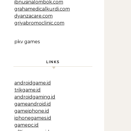
ibnusinalombok.com
grahamedicalkurdi.com
dyanzacare.com
griyabromoclinic.com
pkv games
LINKS
androidgame.id
trikgame.id
androidgaming.id
gameandroid.id
gameiphone.id
iphonegames.id
gamepc.id