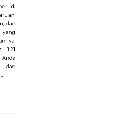
mer di
aruan,
n, dan
 yang
annya.
t 1.21
u Anda
 dan
a…