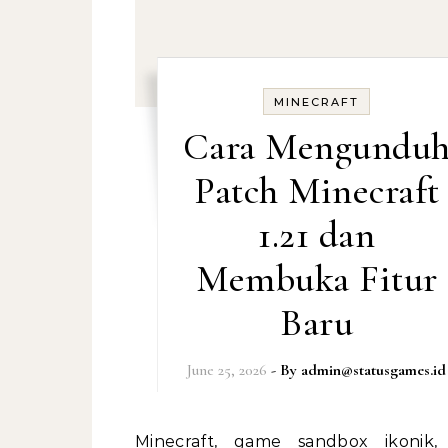
MINECRAFT
Cara Mengundu
Patch Minecraft
1.21 dan
Membuka Fitur
Baru
June 25, 2026
- By
admin@statusgames.id
Minecraft, game sandbox ikonik, terus