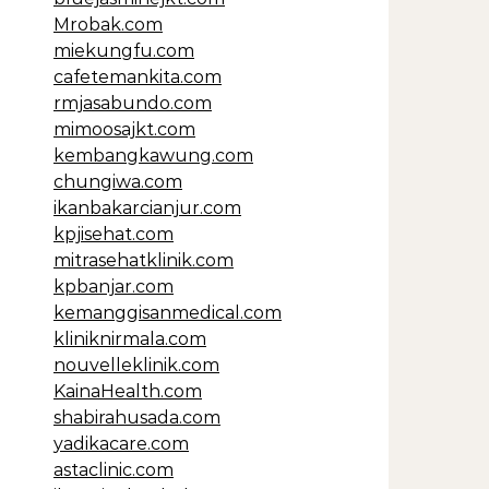
Mrobak.com
miekungfu.com
cafetemankita.com
rmjasabundo.com
mimoosajkt.com
kembangkawung.com
chungiwa.com
ikanbakarcianjur.com
kpjisehat.com
mitrasehatklinik.com
kpbanjar.com
kemanggisanmedical.com
kliniknirmala.com
nouvelleklinik.com
KainaHealth.com
shabirahusada.com
yadikacare.com
astaclinic.com