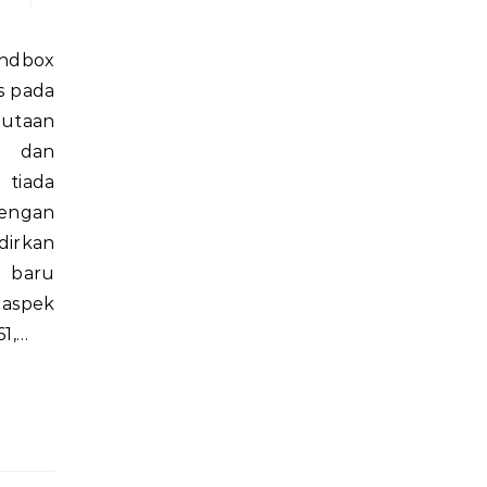
is pada
jutaan
 dan
 tiada
engan
dirkan
n baru
aspek
61,…