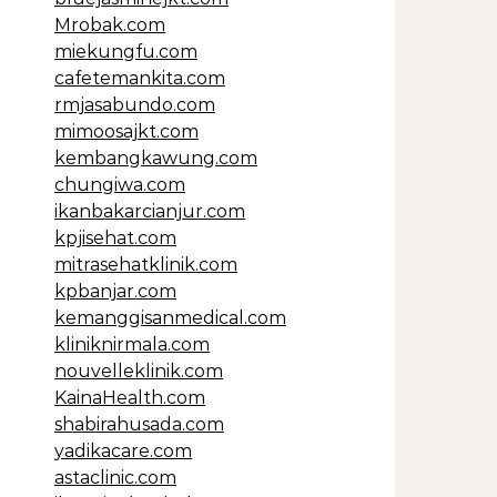
Mrobak.com
miekungfu.com
cafetemankita.com
rmjasabundo.com
mimoosajkt.com
kembangkawung.com
chungiwa.com
ikanbakarcianjur.com
kpjisehat.com
mitrasehatklinik.com
kpbanjar.com
kemanggisanmedical.com
kliniknirmala.com
nouvelleklinik.com
KainaHealth.com
shabirahusada.com
yadikacare.com
astaclinic.com