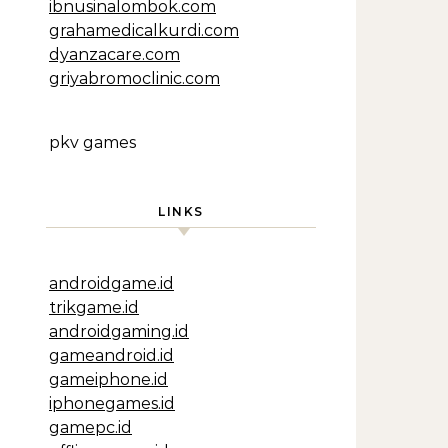
ibnusinalombok.com
grahamedicalkurdi.com
dyanzacare.com
griyabromoclinic.com
pkv games
LINKS
androidgame.id
trikgame.id
androidgaming.id
gameandroid.id
gameiphone.id
iphonegames.id
gamepc.id