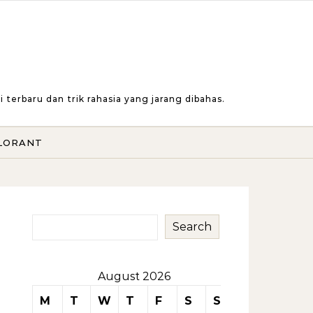
erbaru dan trik rahasia yang jarang dibahas.
LORANT
Search
August 2026
M
T
W
T
F
S
S