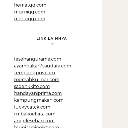
hematqq.com
murniqq.com
menuqq.com
LINK LAINNYA
lesehangurame.com
ayambakar7saudara.com
tempongpns.com
roemahkuliner.com
saoenkkito.com
handayaniprima.com
kampungmakan.com
luckycatck.com
rmbakoelkita.com
angelesehan.com
bluejasminejkt.com