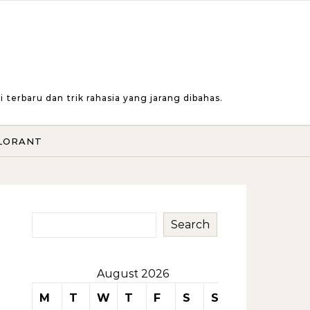
erbaru dan trik rahasia yang jarang dibahas.
LORANT
Search
August 2026
M
T
W
T
F
S
S