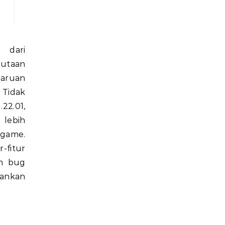
jutaan
baruan
 Tidak
22.01,
ebih
game.
-fitur
an bug
ankan