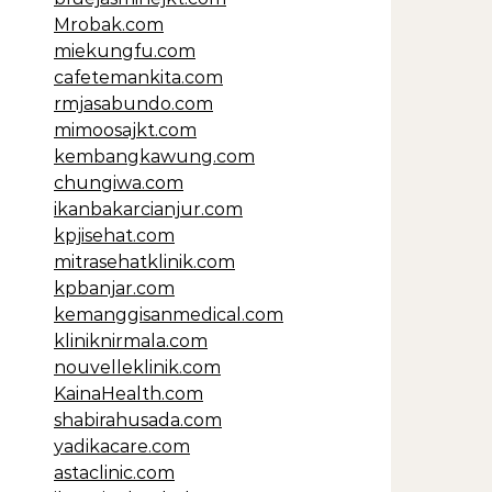
Mrobak.com
miekungfu.com
cafetemankita.com
rmjasabundo.com
mimoosajkt.com
kembangkawung.com
chungiwa.com
ikanbakarcianjur.com
kpjisehat.com
mitrasehatklinik.com
kpbanjar.com
kemanggisanmedical.com
kliniknirmala.com
nouvelleklinik.com
KainaHealth.com
shabirahusada.com
yadikacare.com
astaclinic.com