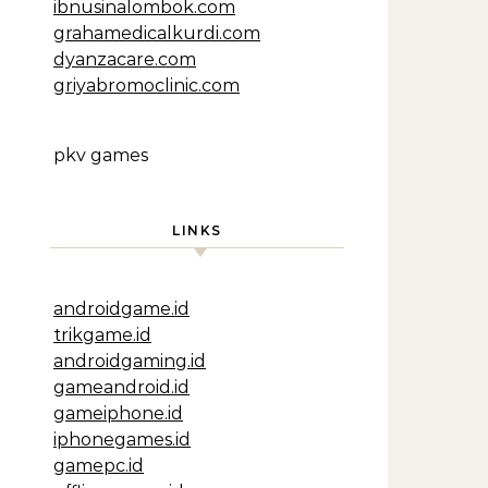
ibnusinalombok.com
grahamedicalkurdi.com
dyanzacare.com
griyabromoclinic.com
pkv games
LINKS
androidgame.id
trikgame.id
androidgaming.id
gameandroid.id
gameiphone.id
iphonegames.id
gamepc.id