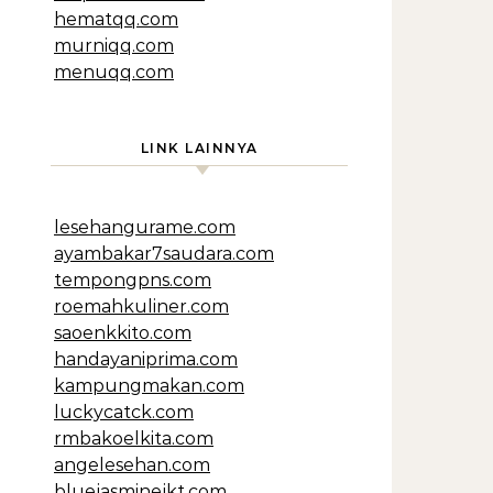
hematqq.com
murniqq.com
menuqq.com
LINK LAINNYA
lesehangurame.com
ayambakar7saudara.com
tempongpns.com
roemahkuliner.com
saoenkkito.com
handayaniprima.com
kampungmakan.com
luckycatck.com
rmbakoelkita.com
angelesehan.com
bluejasminejkt.com