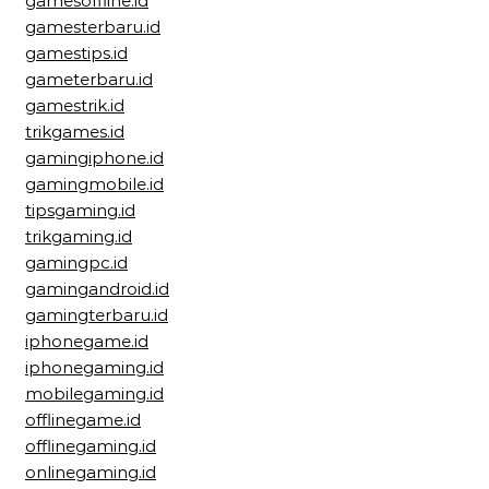
gamesoffline.id
gamesterbaru.id
gamestips.id
gameterbaru.id
gamestrik.id
trikgames.id
gamingiphone.id
gamingmobile.id
tipsgaming.id
trikgaming.id
gamingpc.id
gamingandroid.id
gamingterbaru.id
iphonegame.id
iphonegaming.id
mobilegaming.id
offlinegame.id
offlinegaming.id
onlinegaming.id