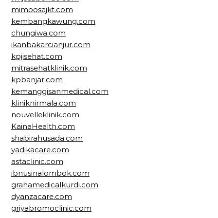
mimoosajkt.com
kembangkawung.com
chungiwa.com
ikanbakarcianjur.com
kpjisehat.com
mitrasehatklinik.com
kpbanjar.com
kemanggisanmedical.com
kliniknirmala.com
nouvelleklinik.com
KainaHealth.com
shabirahusada.com
yadikacare.com
astaclinic.com
ibnusinalombok.com
grahamedicalkurdi.com
dyanzacare.com
griyabromoclinic.com