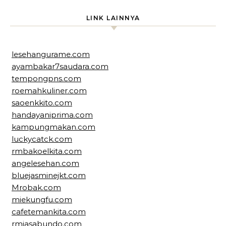
LINK LAINNYA
lesehangurame.com
ayambakar7saudara.com
tempongpns.com
roemahkuliner.com
saoenkkito.com
handayaniprima.com
kampungmakan.com
luckycatck.com
rmbakoelkita.com
angelesehan.com
bluejasminejkt.com
Mrobak.com
miekungfu.com
cafetemankita.com
rmjasabundo.com