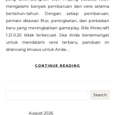
mengalami banyak pembaruan dan versi selama
bertahun-tahun. Dengan setiap pembaruan,
pemain ditawari fitur, peningkatan, dan perbaikan
baru yang meningkatkan gameplay. Rilis Minecraft
1.21.0.20 tidak terkecuali. Jika Anda bersemangat
untuk mendalami versi terbaru, panduan ini
dirancang khusus untuk Anda.…
CONTINUE READING
Search
August 2026