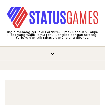
Skip to content
Ingin menang terus di Fortnite? Simak Panduan Tanpa
Ribet yang wajib kamu tahu! Lengkap dengan strategi
terbaru dan trik rahasia yang jarang dibahas.