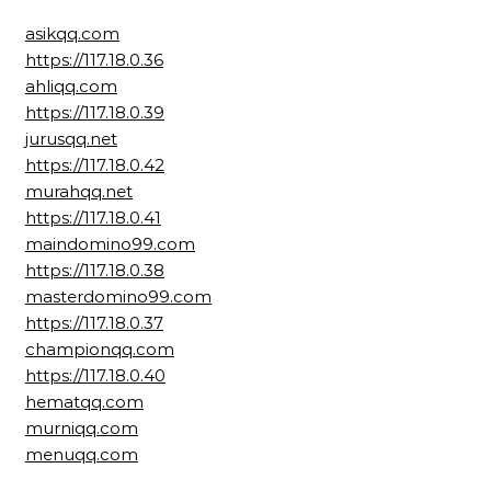
asikqq.com
https://117.18.0.36
ahliqq.com
https://117.18.0.39
jurusqq.net
https://117.18.0.42
murahqq.net
https://117.18.0.41
maindomino99.com
https://117.18.0.38
masterdomino99.com
https://117.18.0.37
championqq.com
https://117.18.0.40
hematqq.com
murniqq.com
menuqq.com