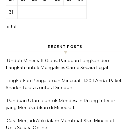
31
« Jul
RECENT POSTS
Unduh Minecraft Gratis: Panduan Langkah demi
Langkah untuk Mengakses Game Secara Legal
Tingkatkan Pengalaman Minecraft 1.20.1 Anda: Paket
Shader Teratas untuk Diunduh
Panduan Utama untuk Mendesain Ruang Interior
yang Menakjubkan di Minecraft
Cara Menjadi Ahli dalam Membuat Skin Minecraft
Unik Secara Online