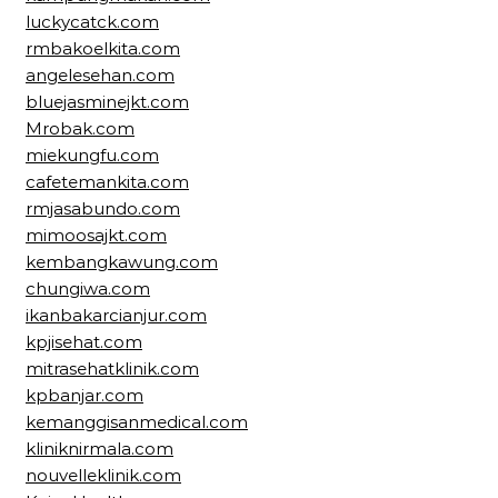
luckycatck.com
rmbakoelkita.com
angelesehan.com
bluejasminejkt.com
Mrobak.com
miekungfu.com
cafetemankita.com
rmjasabundo.com
mimoosajkt.com
kembangkawung.com
chungiwa.com
ikanbakarcianjur.com
kpjisehat.com
mitrasehatklinik.com
kpbanjar.com
kemanggisanmedical.com
kliniknirmala.com
nouvelleklinik.com