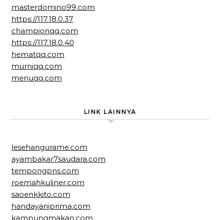
masterdomino99.com
https://117.18.0.37
championqq.com
https://117.18.0.40
hematqq.com
murniqq.com
menuqq.com
LINK LAINNYA
lesehangurame.com
ayambakar7saudara.com
tempongpns.com
roemahkuliner.com
saoenkkito.com
handayaniprima.com
kampungmakan.com