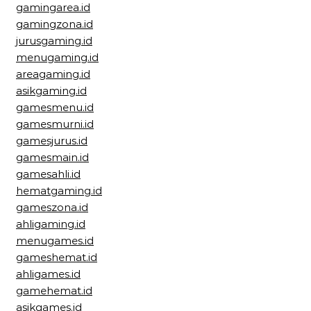
gamingarea.id
gamingzona.id
jurusgaming.id
menugaming.id
areagaming.id
asikgaming.id
gamesmenu.id
gamesmurni.id
gamesjurus.id
gamesmain.id
gamesahli.id
hematgaming.id
gameszona.id
ahligaming.id
menugames.id
gameshemat.id
ahligames.id
gamehemat.id
asikgames.id