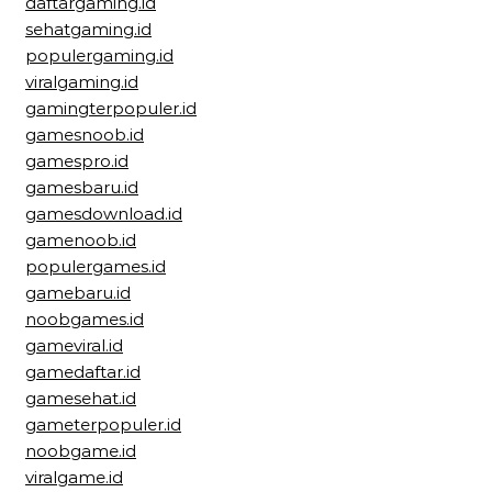
daftargaming.id
sehatgaming.id
populergaming.id
viralgaming.id
gamingterpopuler.id
gamesnoob.id
gamespro.id
gamesbaru.id
gamesdownload.id
gamenoob.id
populergames.id
gamebaru.id
noobgames.id
gameviral.id
gamedaftar.id
gamesehat.id
gameterpopuler.id
noobgame.id
viralgame.id