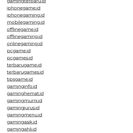
gamingterbaru.id
iphonegame.id
iphonegaming.id
mobilegaming.id
offlinegame.id
offlinegaming.id
onlinegaming.id
pcgame.id
pcgames.id
terbarugame.id
terbarugames.id
tipsgame.id
gaminginfo.id
gaminghemat.id
gamingmurni.id
gamingjurus.id
gamingmenu.id
gamingasik.id
gamingahli.id