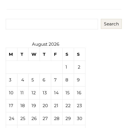
Search
August 2026
M
T
W
T
F
S
S
1
2
3
4
5
6
7
8
9
10
11
12
13
14
15
16
17
18
19
20
21
22
23
24
25
26
27
28
29
30