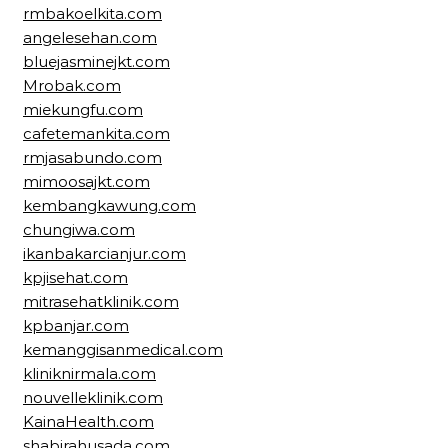
rmbakoelkita.com
angelesehan.com
bluejasminejkt.com
Mrobak.com
miekungfu.com
cafetemankita.com
rmjasabundo.com
mimoosajkt.com
kembangkawung.com
chungiwa.com
ikanbakarcianjur.com
kpjisehat.com
mitrasehatklinik.com
kpbanjar.com
kemanggisanmedical.com
kliniknirmala.com
nouvelleklinik.com
KainaHealth.com
shabirahusada.com