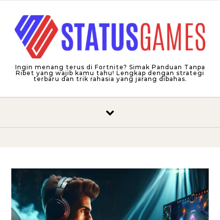
Skip to content
Ingin menang terus di Fortnite? Simak Panduan Tanpa
Ribet yang wajib kamu tahu! Lengkap dengan strategi
terbaru dan trik rahasia yang jarang dibahas.