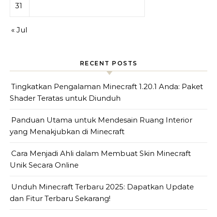
31
« Jul
RECENT POSTS
Tingkatkan Pengalaman Minecraft 1.20.1 Anda: Paket
Shader Teratas untuk Diunduh
Panduan Utama untuk Mendesain Ruang Interior
yang Menakjubkan di Minecraft
Cara Menjadi Ahli dalam Membuat Skin Minecraft
Unik Secara Online
Unduh Minecraft Terbaru 2025: Dapatkan Update
dan Fitur Terbaru Sekarang!