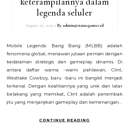
keterampilannya dalam
legenda seluler
August 26, 2025
- By
admin@statusgames.id
Mobile Legends: Bang Bang (MLBB) adalah
fenomena global, menawan jutaan pemain dengan
kedalaman strategis dan gameplay dinamis. Di
antara daftar warna -warni pahlawan, Clint,
Westlake Cowboy, baru -baru ini bangkit menjadi
terkenal. Dengan keahliannya yang unik dan latar
belakang yang memikat, Clint adalah penembak
jitu yang menjanjikan gameplay dan kemenangan…
CONTINUE READING