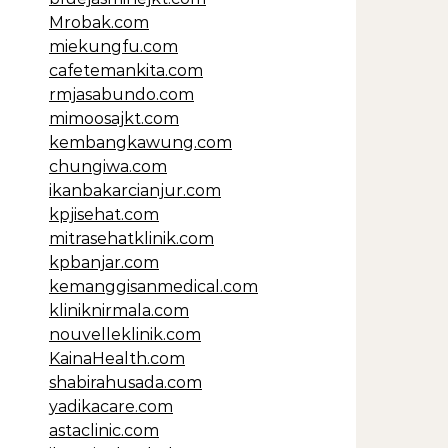
Mrobak.com
miekungfu.com
cafetemankita.com
rmjasabundo.com
mimoosajkt.com
kembangkawung.com
chungiwa.com
ikanbakarcianjur.com
kpjisehat.com
mitrasehatklinik.com
kpbanjar.com
kemanggisanmedical.com
kliniknirmala.com
nouvelleklinik.com
KainaHealth.com
shabirahusada.com
yadikacare.com
astaclinic.com