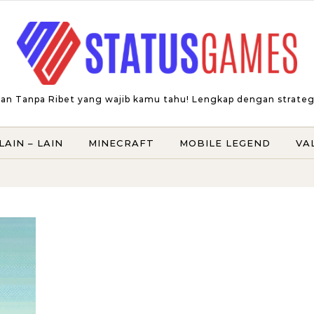
an Tanpa Ribet yang wajib kamu tahu! Lengkap dengan strategi t
LAIN – LAIN
MINECRAFT
MOBILE LEGEND
VA