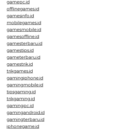
gamepc.id
offlinegames.id
gamesinfo.id
mobilegames.id
gamesmobile.id
gamesoffline.id
gamesterbaru.id
gamestips.id
gameterbaru.id
gamestrik.id
trikgames.id
gamingiphone.id
gamingmobile.id
tipsgaming.id
trikgaming.id
gamingpc.id
gamingandroid.id
gamingterbaru.id
iphonegame.id