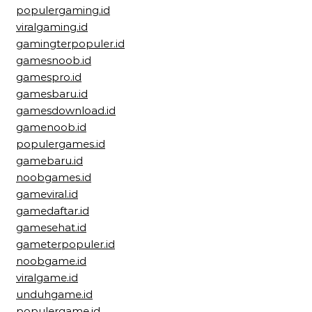
populergaming.id
viralgaming.id
gamingterpopuler.id
gamesnoob.id
gamespro.id
gamesbaru.id
gamesdownload.id
gamenoob.id
populergames.id
gamebaru.id
noobgames.id
gameviral.id
gamedaftar.id
gamesehat.id
gameterpopuler.id
noobgame.id
viralgame.id
unduhgame.id
populergame.id