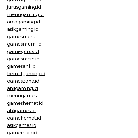
jurusgaming.id
menugaming.id
areagaming.id
asikgaming.id
gamesmenu.id
gamesmurni.id
gamesjurus.id
gamesmain.id
gamesahli.id
hematgaming.id
gameszona.id
ahligaming.id
menugames.id
gameshemat.id
ahligames.id
gamehemat.id
asikgames.id
gamemain.id