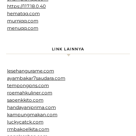
https://117.18.0.40
hematqq.com
murniqq.com
menuqq.com
LINK LAINNYA
lesehangurame.com
ayambakar7saudara.com
tempongpns.com
roemahkuliner.com
saoenkkito.com
handayaniprima.com
kampungmakan.com
luckycatck.com
rmbakoelkita.com