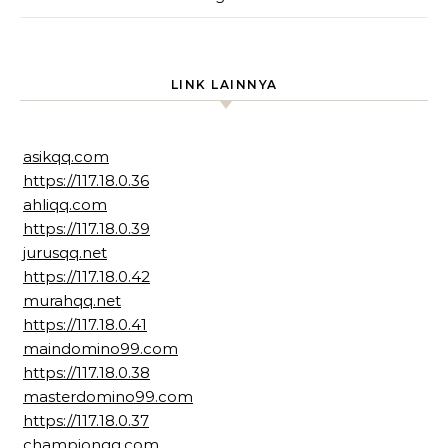
LINK LAINNYA
asikqq.com
https://117.18.0.36
ahliqq.com
https://117.18.0.39
jurusqq.net
https://117.18.0.42
murahqq.net
https://117.18.0.41
maindomino99.com
https://117.18.0.38
masterdomino99.com
https://117.18.0.37
championqq.com