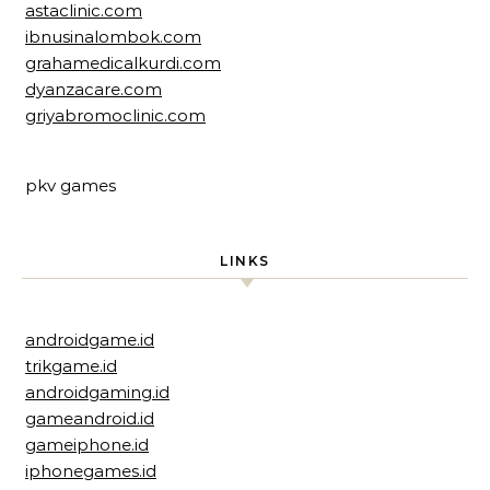
astaclinic.com
ibnusinalombok.com
grahamedicalkurdi.com
dyanzacare.com
griyabromoclinic.com
pkv games
LINKS
androidgame.id
trikgame.id
androidgaming.id
gameandroid.id
gameiphone.id
iphonegames.id