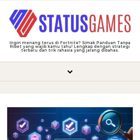
Skip to content
Ingin menang terus di Fortnite? Simak Panduan Tanpa
Ribet yang wajib kamu tahu! Lengkap dengan strategi
terbaru dan trik rahasia yang jarang dibahas.