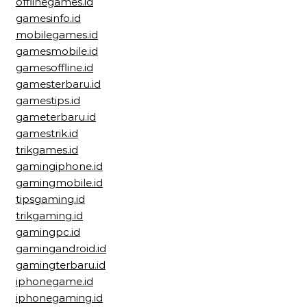
offlinegames.id
gamesinfo.id
mobilegames.id
gamesmobile.id
gamesoffline.id
gamesterbaru.id
gamestips.id
gameterbaru.id
gamestrik.id
trikgames.id
gamingiphone.id
gamingmobile.id
tipsgaming.id
trikgaming.id
gamingpc.id
gamingandroid.id
gamingterbaru.id
iphonegame.id
iphonegaming.id