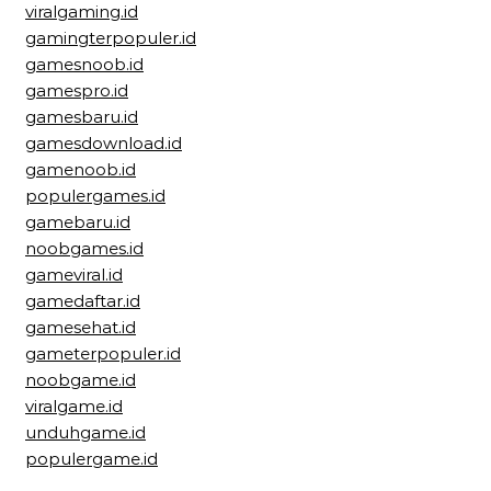
viralgaming.id
gamingterpopuler.id
gamesnoob.id
gamespro.id
gamesbaru.id
gamesdownload.id
gamenoob.id
populergames.id
gamebaru.id
noobgames.id
gameviral.id
gamedaftar.id
gamesehat.id
gameterpopuler.id
noobgame.id
viralgame.id
unduhgame.id
populergame.id