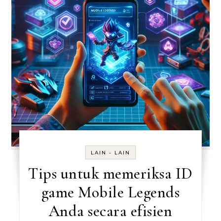
LAIN - LAIN
Tips untuk memeriksa ID
game Mobile Legends
Anda secara efisien