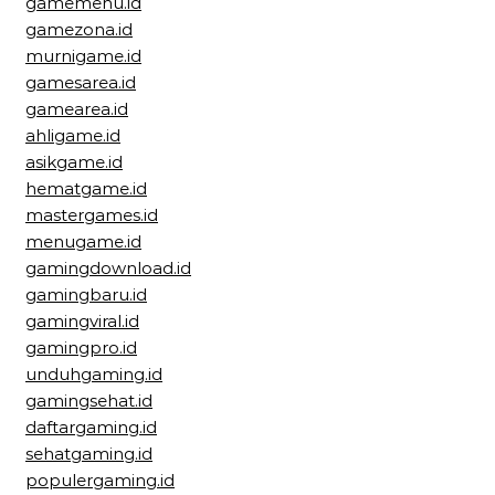
gamemenu.id
gamezona.id
murnigame.id
gamesarea.id
gamearea.id
ahligame.id
asikgame.id
hematgame.id
mastergames.id
menugame.id
gamingdownload.id
gamingbaru.id
gamingviral.id
gamingpro.id
unduhgaming.id
gamingsehat.id
daftargaming.id
sehatgaming.id
populergaming.id