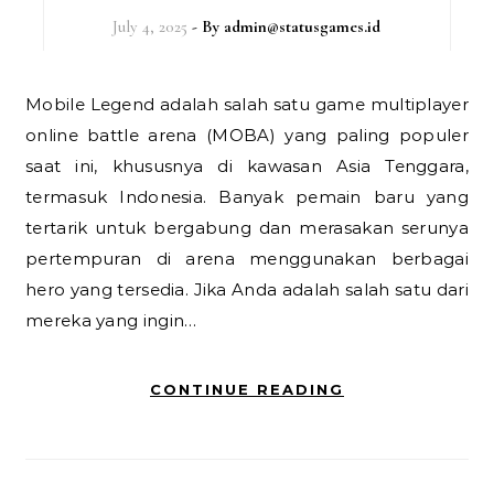
July 4, 2025
- By
admin@statusgames.id
Mobile Legend adalah salah satu game multiplayer
online battle arena (MOBA) yang paling populer
saat ini, khususnya di kawasan Asia Tenggara,
termasuk Indonesia. Banyak pemain baru yang
tertarik untuk bergabung dan merasakan serunya
pertempuran di arena menggunakan berbagai
hero yang tersedia. Jika Anda adalah salah satu dari
mereka yang ingin…
CONTINUE READING