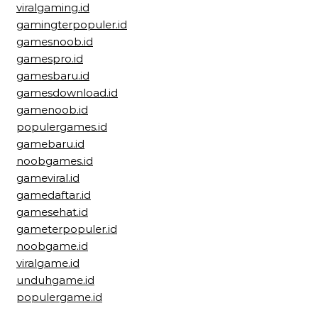
viralgaming.id
gamingterpopuler.id
gamesnoob.id
gamespro.id
gamesbaru.id
gamesdownload.id
gamenoob.id
populergames.id
gamebaru.id
noobgames.id
gameviral.id
gamedaftar.id
gamesehat.id
gameterpopuler.id
noobgame.id
viralgame.id
unduhgame.id
populergame.id