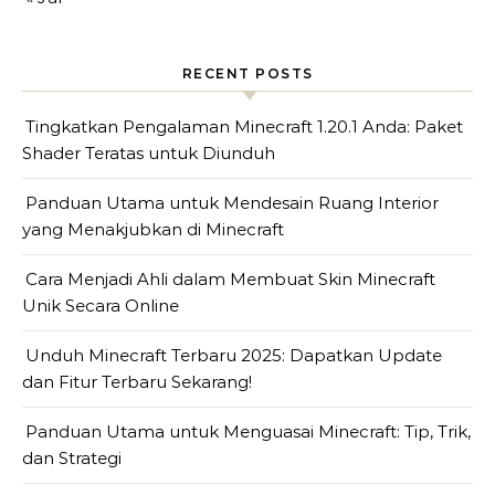
RECENT POSTS
Tingkatkan Pengalaman Minecraft 1.20.1 Anda: Paket
Shader Teratas untuk Diunduh
Panduan Utama untuk Mendesain Ruang Interior
yang Menakjubkan di Minecraft
Cara Menjadi Ahli dalam Membuat Skin Minecraft
Unik Secara Online
Unduh Minecraft Terbaru 2025: Dapatkan Update
dan Fitur Terbaru Sekarang!
Panduan Utama untuk Menguasai Minecraft: Tip, Trik,
dan Strategi