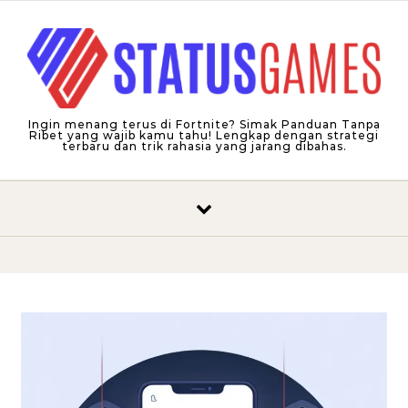
Skip to content
Ingin menang terus di Fortnite? Simak Panduan Tanpa
Ribet yang wajib kamu tahu! Lengkap dengan strategi
terbaru dan trik rahasia yang jarang dibahas.