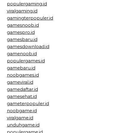
populergaming.id
viralgaming.id
gamingterpopuler.id
gamesnoob.id
gamespro.id
gamesbaru.id
gamesdownload.id
gamenoob.id
populergames.id
gamebaru.id
noobgames.id
gameviral.id
gamedaftar.id
gamesehat.id
gameterpopuler.id
noobgame.id
viralgame.id
unduhgame.id
populergame.id