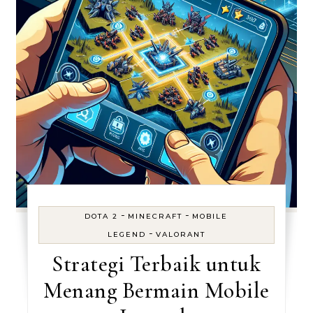
-
-
DOTA 2
MINECRAFT
MOBILE
-
LEGEND
VALORANT
Strategi Terbaik untuk
Menang Bermain Mobile