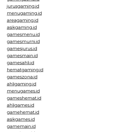
jurusgaming.id
menugaming.id
areagaming.id
asikgaming.id
gamesmenu.id
gamesmurni.id
gamesjurus.id
gamesmain.id
gamesahli.id
hematgaming.id
gameszona.id
ahligaming.id
menugames.id
gameshemat.id
ahligames.id
gamehemat.id
asikgames.id
gamemain.id