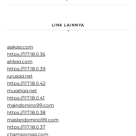
LINK LAINNYA
asikqq.com
https://117.18.0.36
ahliqq.com
https://117.18.0.39
jurusqq.net
https://117.18.0.42
murahqq.net
https://117.18.0.41
maindomino99.com
https://117.18.0.38
masterdomino99.com
https://117.18.0.37
championqq.com