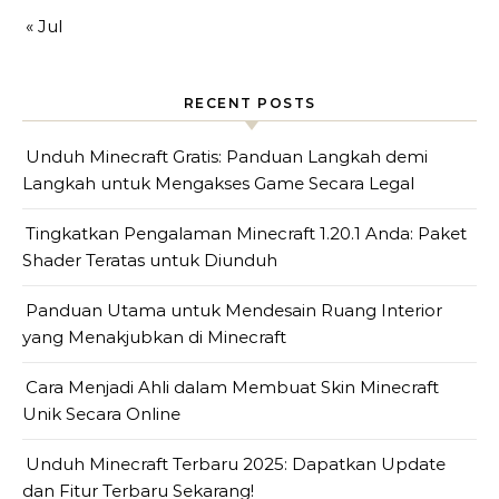
« Jul
RECENT POSTS
Unduh Minecraft Gratis: Panduan Langkah demi
Langkah untuk Mengakses Game Secara Legal
Tingkatkan Pengalaman Minecraft 1.20.1 Anda: Paket
Shader Teratas untuk Diunduh
Panduan Utama untuk Mendesain Ruang Interior
yang Menakjubkan di Minecraft
Cara Menjadi Ahli dalam Membuat Skin Minecraft
Unik Secara Online
Unduh Minecraft Terbaru 2025: Dapatkan Update
dan Fitur Terbaru Sekarang!