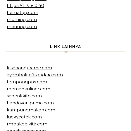
https://117.18.0.40
hematqq.com
murniqq.com
menuqq.com
LINK LAINNYA
lesehangurame.com
ayambakar7saudara.com
tempongpns.com
roemahkuliner.com
saoenkkito.com
handayaniprima.com
kampungmakan.com
luckycatck.com
rmbakoelkita.com
angelesehan.com