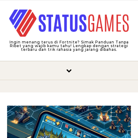
Skip to content
Ingin menang terus di Fortnite? Simak Panduan Tanpa
Ribet yang wajib kamu tahu! Lengkap dengan strategi
terbaru dan trik rahasia yang jarang dibahas.