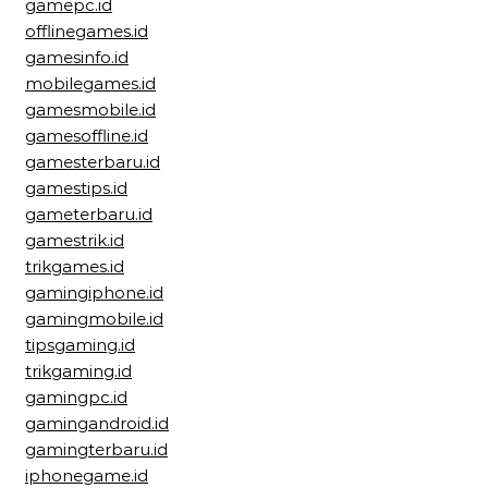
gamepc.id
offlinegames.id
gamesinfo.id
mobilegames.id
gamesmobile.id
gamesoffline.id
gamesterbaru.id
gamestips.id
gameterbaru.id
gamestrik.id
trikgames.id
gamingiphone.id
gamingmobile.id
tipsgaming.id
trikgaming.id
gamingpc.id
gamingandroid.id
gamingterbaru.id
iphonegame.id