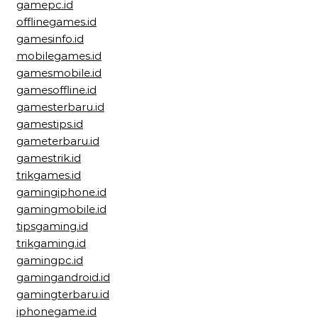
gamepc.id
offlinegames.id
gamesinfo.id
mobilegames.id
gamesmobile.id
gamesoffline.id
gamesterbaru.id
gamestips.id
gameterbaru.id
gamestrik.id
trikgames.id
gamingiphone.id
gamingmobile.id
tipsgaming.id
trikgaming.id
gamingpc.id
gamingandroid.id
gamingterbaru.id
iphonegame.id