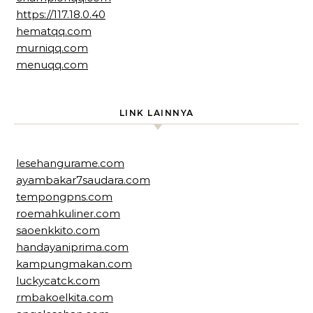
https://117.18.0.40
hematqq.com
murniqq.com
menuqq.com
LINK LAINNYA
lesehangurame.com
ayambakar7saudara.com
tempongpns.com
roemahkuliner.com
saoenkkito.com
handayaniprima.com
kampungmakan.com
luckycatck.com
rmbakoelkita.com