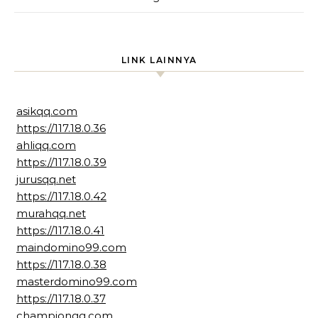
LINK LAINNYA
asikqq.com
https://117.18.0.36
ahliqq.com
https://117.18.0.39
jurusqq.net
https://117.18.0.42
murahqq.net
https://117.18.0.41
maindomino99.com
https://117.18.0.38
masterdomino99.com
https://117.18.0.37
championqq.com