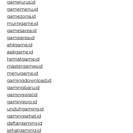
gamejurus.id
gamemenu.id
gamezona.id
murnigame.id
gamesarea.id
gamearea.id
ahligame.id
asikgame.id
hematgame.id
mastergames.id
menugame.id
gamingdownload.id
gamingbaru.id
gamingviral.id
gamingpro.id
unduhgaming.id
gamingsehat.id
daftargaming.id
sehatgaming.id