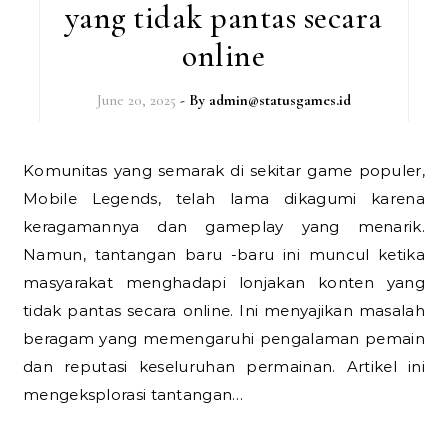
yang tidak pantas secara
online
June 20, 2025
- By
admin@statusgames.id
Komunitas yang semarak di sekitar game populer,
Mobile Legends, telah lama dikagumi karena
keragamannya dan gameplay yang menarik.
Namun, tantangan baru -baru ini muncul ketika
masyarakat menghadapi lonjakan konten yang
tidak pantas secara online. Ini menyajikan masalah
beragam yang memengaruhi pengalaman pemain
dan reputasi keseluruhan permainan. Artikel ini
mengeksplorasi tantangan…