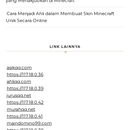
yang Menakjubkan di Minecraft
Cara Menjadi Ahli dalam Membuat Skin Minecraft
Unik Secara Online
LINK LAINNYA
asikqq.com
https://117.18.0.36
ahliqq.com
https://117.18.0.39
jurusqq.net
https://117.18.0.42
murahqq.net
https://117.18.0.41
maindomino99.com