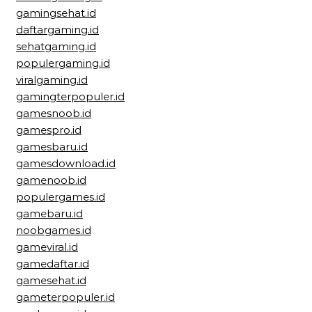
gamingsehat.id
daftargaming.id
sehatgaming.id
populergaming.id
viralgaming.id
gamingterpopuler.id
gamesnoob.id
gamespro.id
gamesbaru.id
gamesdownload.id
gamenoob.id
populergames.id
gamebaru.id
noobgames.id
gameviral.id
gamedaftar.id
gamesehat.id
gameterpopuler.id