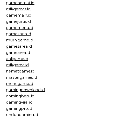
gamehemat.id
asikgames.id
gamemain.id
gamejurus.id
gamemenu.id
gamezona.id
murnigame.id
gamesarea.id
gamearea.id
ahligame.id
asikgame.id
hematgame.id
mastergames.id
menugame.id
gamingdownload.id
gamingbaru.id
gamingviral.id
gamingpro.id
unduhgaming.id