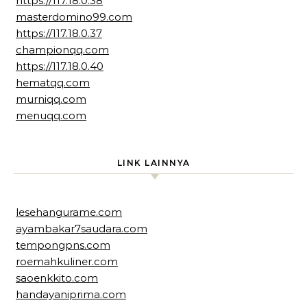
https://117.18.0.38
masterdomino99.com
https://117.18.0.37
championqq.com
https://117.18.0.40
hematqq.com
murniqq.com
menuqq.com
LINK LAINNYA
lesehangurame.com
ayambakar7saudara.com
tempongpns.com
roemahkuliner.com
saoenkkito.com
handayaniprima.com