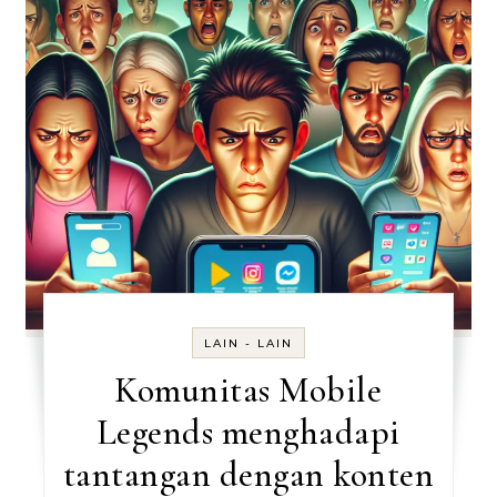
LAIN - LAIN
Komunitas Mobile
Legends menghadapi
tantangan dengan konten