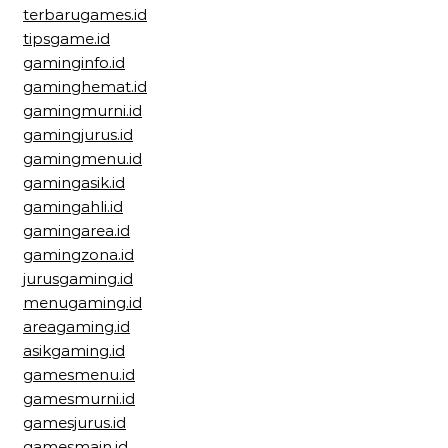
terbarugames.id
tipsgame.id
gaminginfo.id
gaminghemat.id
gamingmurni.id
gamingjurus.id
gamingmenu.id
gamingasik.id
gamingahli.id
gamingarea.id
gamingzona.id
jurusgaming.id
menugaming.id
areagaming.id
asikgaming.id
gamesmenu.id
gamesmurni.id
gamesjurus.id
gamesmain.id