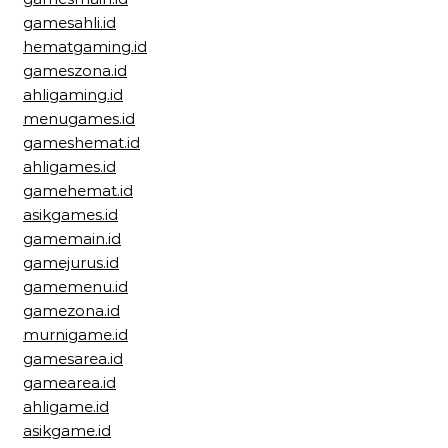
gamesahli.id
hematgaming.id
gameszona.id
ahligaming.id
menugames.id
gameshemat.id
ahligames.id
gamehemat.id
asikgames.id
gamemain.id
gamejurus.id
gamemenu.id
gamezona.id
murnigame.id
gamesarea.id
gamearea.id
ahligame.id
asikgame.id