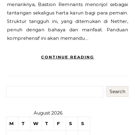
menariknya, Bastion Remnants menonjol sebagai
tantangan sekaligus harta karun bagi para pemain.
Struktur tangguh ini, yang ditemukan di Nether,
penuh dengan bahaya dan manfaat. Panduan
komprehensif ini akan memandu…
CONTINUE READING
Search
August 2026
M
T
W
T
F
S
S