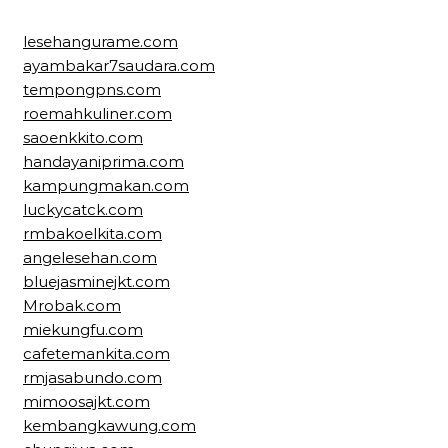
lesehangurame.com
ayambakar7saudara.com
tempongpns.com
roemahkuliner.com
saoenkkito.com
handayaniprima.com
kampungmakan.com
luckycatck.com
rmbakoelkita.com
angelesehan.com
bluejasminejkt.com
Mrobak.com
miekungfu.com
cafetemankita.com
rmjasabundo.com
mimoosajkt.com
kembangkawung.com