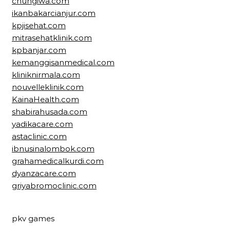
chungiwa.com
ikanbakarcianjur.com
kpjisehat.com
mitrasehatklinik.com
kpbanjar.com
kemanggisanmedical.com
kliniknirmala.com
nouvelleklinik.com
KainaHealth.com
shabirahusada.com
yadikacare.com
astaclinic.com
ibnusinalombok.com
grahamedicalkurdi.com
dyanzacare.com
griyabromoclinic.com
pkv games