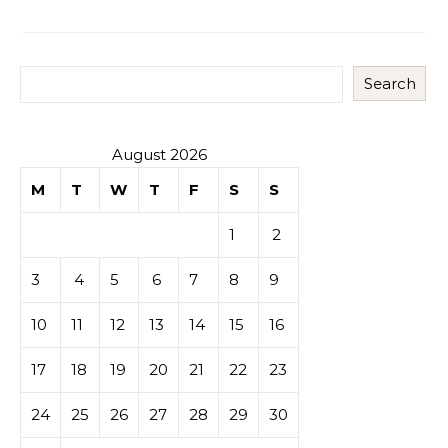
Search
August 2026
M
T
W
T
F
S
S
1
2
3
4
5
6
7
8
9
10
11
12
13
14
15
16
17
18
19
20
21
22
23
24
25
26
27
28
29
30