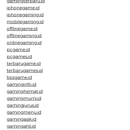
gamingterbaru.id
iphonegame.id
iphonegaming.id
mobilegaming.id
offlinegame.id
offlinegaming.id
onlinegaming.id
pcgame.id
pcgames.id
terbarugame.id
terbarugames.id
tipsgame.id
gaminginfo.id
gaminghemat.id
gamingmurni.id
gamingjurus.id
gamingmenu.id
gamingasik.id
gamingahli.id