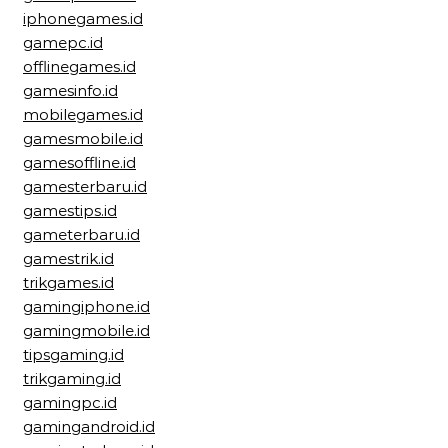
iphonegames.id
gamepc.id
offlinegames.id
gamesinfo.id
mobilegames.id
gamesmobile.id
gamesoffline.id
gamesterbaru.id
gamestips.id
gameterbaru.id
gamestrik.id
trikgames.id
gamingiphone.id
gamingmobile.id
tipsgaming.id
trikgaming.id
gamingpc.id
gamingandroid.id