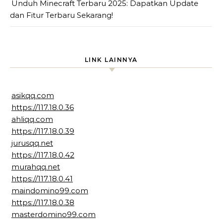
Unduh Minecraft Terbaru 2025: Dapatkan Update
dan Fitur Terbaru Sekarang!
LINK LAINNYA
asikqq.com
https://117.18.0.36
ahliqq.com
https://117.18.0.39
jurusqq.net
https://117.18.0.42
murahqq.net
https://117.18.0.41
maindomino99.com
https://117.18.0.38
masterdomino99.com