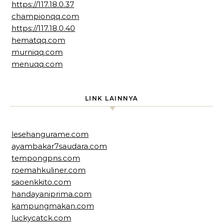
https://117.18.0.37
championqq.com
https://117.18.0.40
hematqq.com
murniqq.com
menuqq.com
LINK LAINNYA
lesehangurame.com
ayambakar7saudara.com
tempongpns.com
roemahkuliner.com
saoenkkito.com
handayaniprima.com
kampungmakan.com
luckycatck.com