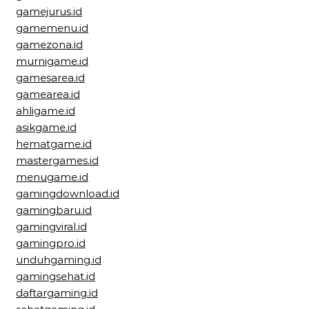
gamejurus.id
gamemenu.id
gamezona.id
murnigame.id
gamesarea.id
gamearea.id
ahligame.id
asikgame.id
hematgame.id
mastergames.id
menugame.id
gamingdownload.id
gamingbaru.id
gamingviral.id
gamingpro.id
unduhgaming.id
gamingsehat.id
daftargaming.id