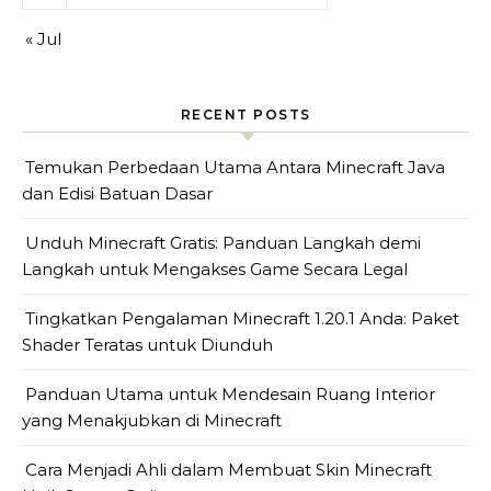
« Jul
RECENT POSTS
Temukan Perbedaan Utama Antara Minecraft Java
dan Edisi Batuan Dasar
Unduh Minecraft Gratis: Panduan Langkah demi
Langkah untuk Mengakses Game Secara Legal
Tingkatkan Pengalaman Minecraft 1.20.1 Anda: Paket
Shader Teratas untuk Diunduh
Panduan Utama untuk Mendesain Ruang Interior
yang Menakjubkan di Minecraft
Cara Menjadi Ahli dalam Membuat Skin Minecraft