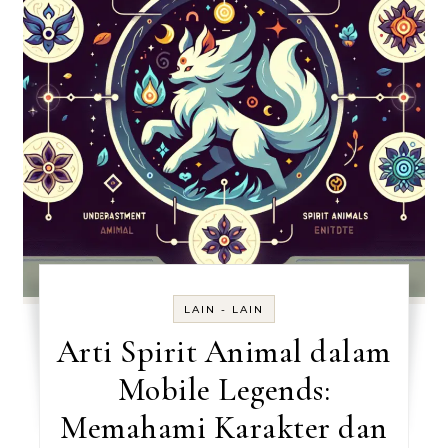
LAIN - LAIN
Arti Spirit Animal dalam
Mobile Legends:
Memahami Karakter dan