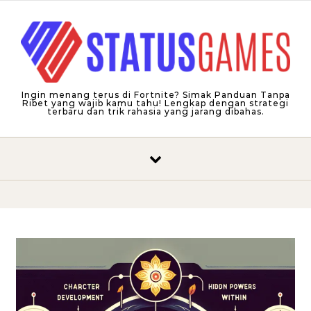
Skip to content
Ingin menang terus di Fortnite? Simak Panduan Tanpa
Ribet yang wajib kamu tahu! Lengkap dengan strategi
terbaru dan trik rahasia yang jarang dibahas.