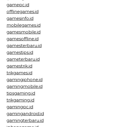
gamepc.id
offlinegames.id
gamesinfo.id
mobilegames.id
gamesmobile.id
gamesoffline.id
gamesterbaru.id
gamestips.id
gameterbaru.id
gamestrik.id
trikgames.id
gamingiphone.id
gamingmobile.id
tipsgaming.id
trikgaming.id
gamingpc.id
gamingandroid.id
gamingterbaru.id