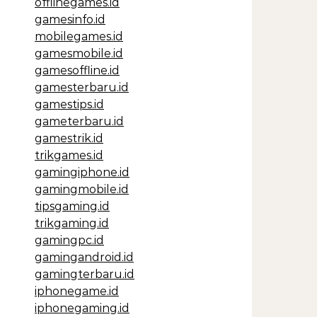
offlinegames.id
gamesinfo.id
mobilegames.id
gamesmobile.id
gamesoffline.id
gamesterbaru.id
gamestips.id
gameterbaru.id
gamestrik.id
trikgames.id
gamingiphone.id
gamingmobile.id
tipsgaming.id
trikgaming.id
gamingpc.id
gamingandroid.id
gamingterbaru.id
iphonegame.id
iphonegaming.id