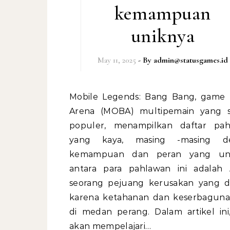
kemampuan
uniknya
May 11, 2025
- By
admin@statusgames.id
Mobile Legends: Bang Bang, game Battle
Arena (MOBA) multipemain yang 
populer, menampilkan daftar pa
yang kaya, masing -masing d
kemampuan dan peran yang uni
antara para pahlawan ini adalah 
seorang pejuang kerusakan yang d
karena ketahanan dan keserbagun
di medan perang. Dalam artikel ini
akan mempelajari…