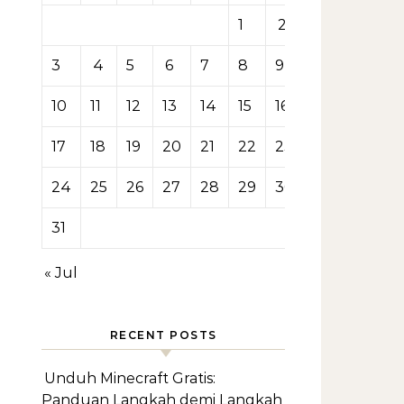
1
2
3
4
5
6
7
8
9
10
11
12
13
14
15
16
17
18
19
20
21
22
23
24
25
26
27
28
29
30
31
« Jul
RECENT POSTS
Unduh Minecraft Gratis:
Panduan Langkah demi Langkah