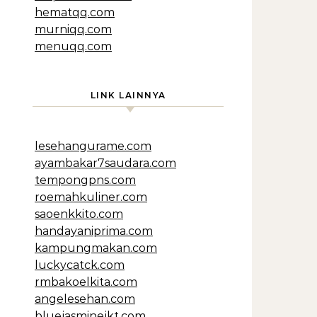
hematqq.com
murniqq.com
menuqq.com
LINK LAINNYA
lesehangurame.com
ayambakar7saudara.com
tempongpns.com
roemahkuliner.com
saoenkkito.com
handayaniprima.com
kampungmakan.com
luckycatck.com
rmbakoelkita.com
angelesehan.com
bluejasminejkt.com