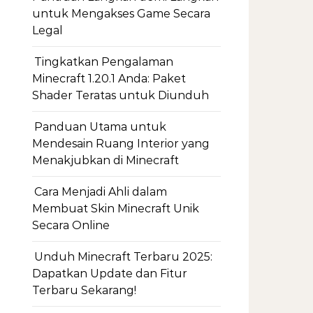
untuk Mengakses Game Secara
Legal
Tingkatkan Pengalaman
Minecraft 1.20.1 Anda: Paket
Shader Teratas untuk Diunduh
Panduan Utama untuk
Mendesain Ruang Interior yang
Menakjubkan di Minecraft
Cara Menjadi Ahli dalam
Membuat Skin Minecraft Unik
Secara Online
Unduh Minecraft Terbaru 2025:
Dapatkan Update dan Fitur
Terbaru Sekarang!