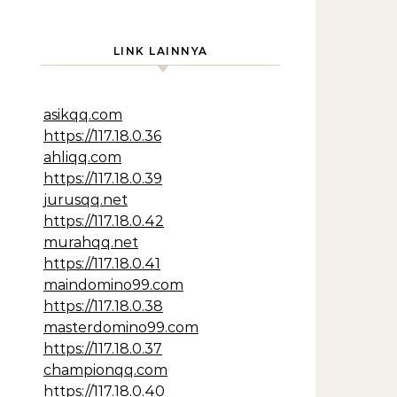
LINK LAINNYA
asikqq.com
https://117.18.0.36
ahliqq.com
https://117.18.0.39
jurusqq.net
https://117.18.0.42
murahqq.net
https://117.18.0.41
maindomino99.com
https://117.18.0.38
masterdomino99.com
https://117.18.0.37
championqq.com
https://117.18.0.40