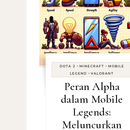
-
-
DOTA 2
MINECRAFT
MOBILE
-
LEGEND
VALORANT
Peran Alpha
dalam Mobile
Legends:
Meluncurkan